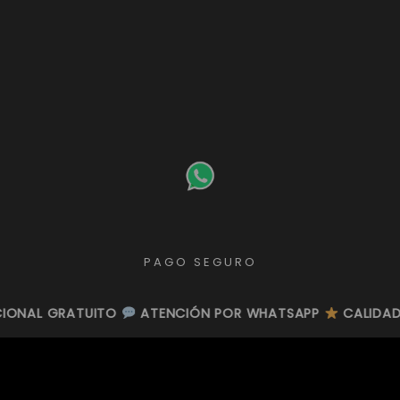
PAGO SEGURO
ATUITO
ATUITO
ATENCIÓN POR WHATSAPP
ATENCIÓN POR WHATSAPP
CALIDAD TOP
CALIDAD TOP
GA
GA
GUIA DE TALLAS