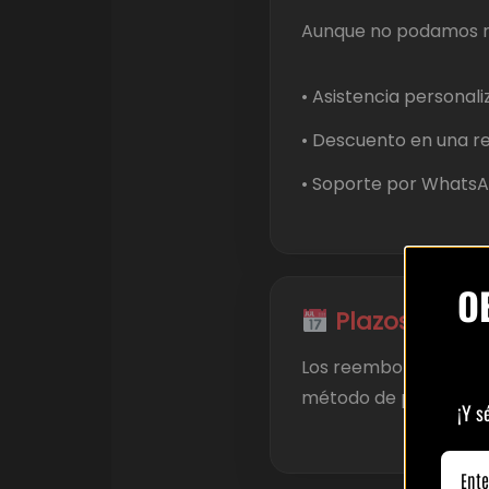
Aunque no podamos r
• Asistencia personali
• Descuento en una re
• Soporte por WhatsAp
O
Plazos
Los reembolsos aprob
método de pago utiliz
¡Y s