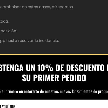
eembolsar en estos casos, ofrecemos:
zada.
posición.
p hasta resolver la incidencia.
BTENGA UN 10% DE DESCUENTO 
SU PRIMER PEDIDO
ados se procesan en un plazo de
3 a 7 días laborales
a t
ado.
é el primero en enterarte de nuestros nuevos lanzamientos de produ