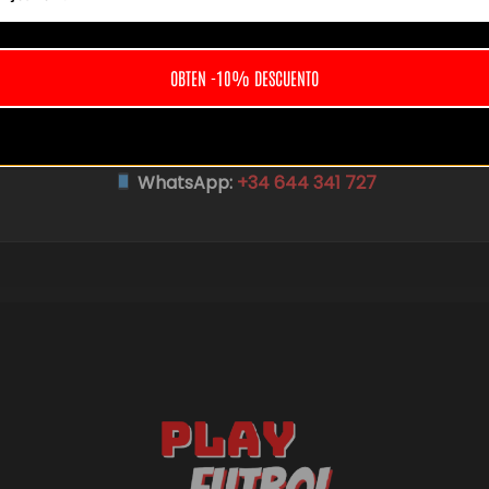
Contacto
OBTEN -10% DESCUENTO
Web:
playfutboles.com
Email:
contacto@playfutboles.com
WhatsApp:
+34 644 341 727