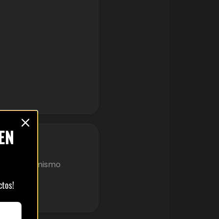
EN
ravés del mismo
ctos!