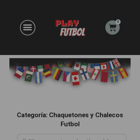
Ir
al
contenido
0
Carrito
Categoría: Chaquetones y Chalecos
Futbol