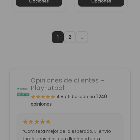
Opciones
Opciones
producto
producto
1
2
→
Opiniones de clientes –
PlayFutbol
4.8 / 5
basado en
1.240
opiniones
“Camiseta mejor de lo esperado. El envío
tardó unos días pero llegó perfecta.