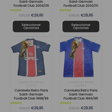
elegir
elegir
Saint-Germain
Saint-Germain
Football Club 2004/05
Football Club 2000/01
en
en
la
la
Valorado
Valorado
€29,95
€29,95
€89,95
€89,95
con
con
página
página
5
5
de 5
de 5
de
de
Seleccionar
Seleccionar
Opciones
Opciones
producto
producto
El
El
El
El
Este
Este
precio
precio
precio
precio
producto
producto
original
actual
original
actual
tiene
tiene
era:
es:
era:
es:
múltiples
múltiples
89,95 €.
29,95 €.
89,95 €.
29,95 €.
variantes.
variantes.
Las
Las
opciones
opciones
se
se
CAMISETAS RETRO
CAMISETAS RETRO
CLUBES
CLUBES
pueden
pueden
Camiseta Retro Paris
Camiseta Retro Paris
elegir
elegir
Saint-Germain
Saint-Germain
Football Club 1998/99
Football Club 1994/95
en
en
la
la
Valorado
Valorado
€29,95
€29,95
€89,95
€89,95
con
con
página
página
5
5