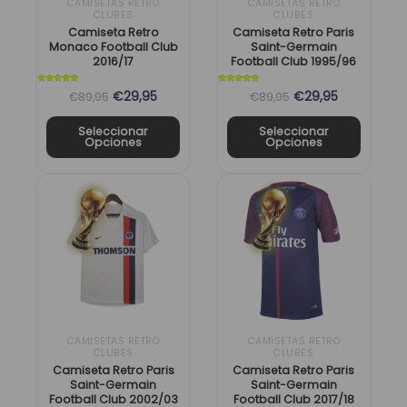
CAMISETAS RETRO
CAMISETAS RETRO
CLUBES
CLUBES
pueden
pueden
Camiseta Retro
Camiseta Retro Paris
elegir
elegir
Monaco Football Club
Saint-Germain
2016/17
Football Club 1995/96
en
en
la
la
Valorado
Valorado
€29,95
€29,95
€89,95
€89,95
con
con
página
página
5
5
de 5
de 5
de
de
Seleccionar
Seleccionar
Opciones
Opciones
producto
producto
El
El
El
El
Este
Este
precio
precio
precio
precio
producto
producto
original
actual
original
actual
tiene
tiene
era:
es:
era:
es:
múltiples
múltiples
89,95 €.
29,95 €.
89,95 €.
29,95 €.
variantes.
variantes.
Las
Las
opciones
opciones
se
se
CAMISETAS RETRO
CAMISETAS RETRO
CLUBES
CLUBES
pueden
pueden
Camiseta Retro Paris
Camiseta Retro Paris
elegir
elegir
Saint-Germain
Saint-Germain
Football Club 2002/03
Football Club 2017/18
en
en