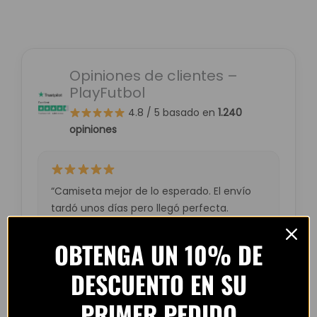
Opiniones de clientes –
PlayFutbol
4.8 / 5
basado en
1.240
opiniones
“Camiseta mejor de lo esperado. El envío
tardó unos días pero llegó perfecta.
Volveré a comprar seguro.”
OBTENGA UN 10% DE
— Laura M. (España)
DESCUENTO EN SU
PRIMER PEDIDO