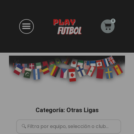
Ir
al
contenido
0
Carrito
Categoría: Otras Ligas