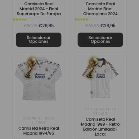
pueden
pueden
Camiseta Real
Camiseta Real
elegir
elegir
Madrid 2024 – Final
Madrid Final
Supercopa De Europa
Champions 2024
en
en
la
la
Valorado
Valorado
€29,95
€29,95
€89,95
€89,95
con
con
página
página
5
5
de 5
de 5
de
de
Seleccionar
Seleccionar
Opciones
Opciones
producto
producto
El
El
El
El
Este
Este
precio
precio
precio
precio
producto
producto
original
actual
original
actual
tiene
tiene
era:
es:
era:
es:
múltiples
múltiples
89,95 €.
29,95 €.
89,95 €.
29,95 €.
variantes.
variantes.
Las
Las
opciones
opciones
se
se
CAMISETAS RETRO
CLUBES
pueden
pueden
CAMISETAS RETRO
Camiseta Real
elegir
elegir
CLUBES
Madrid 1999 – Retro
Camiseta Retro Real
Edición Limitada |
en
en
Madrid 1994/95
Local
la
la