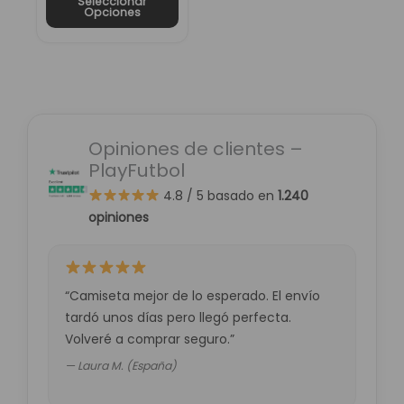
Seleccionar
de
Opciones
producto
Opiniones de clientes –
PlayFutbol
4.8 / 5
basado en
1.240
opiniones
“Camiseta mejor de lo esperado. El envío
tardó unos días pero llegó perfecta.
Volveré a comprar seguro.”
— Laura M. (España)