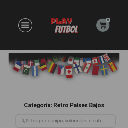
Ir
al
contenido
0
Carrito
Categoría: Retro Paises Bajos