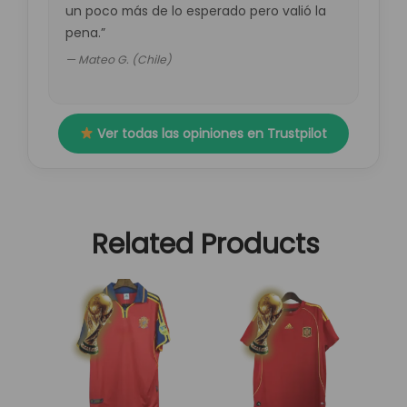
un poco más de lo esperado pero valió la
pena.”
— Mateo G. (Chile)
Ver todas las opiniones en Trustpilot
Related Products
El
El
El
El
Este
Este
precio
precio
precio
precio
producto
producto
original
actual
original
actual
tiene
tiene
era:
es:
era:
es:
múltiples
múltiples
89,95 €.
29,95 €.
89,95 €.
29,95 €.
variantes.
variantes.
Las
Las