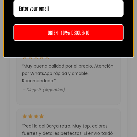
“Camiseta mejor de lo esperado. El envío
tardó unos días pero llegó perfecta.
Volveré a comprar seguro.”
— Laura M. (España)
OBTEN -10% DESCUENTO
“Muy buena calidad por el precio. Atención
por WhatsApp rápida y amable.
Recomendado.”
— Diego R. (Argentina)
“Pedí la del Barça retro. Muy top, colores
fuertes y detalles perfectos. El envío tardó