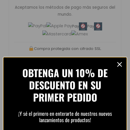
Aceptamos los métodos de pago más seguros del
mundo.
Pay
Pay
Compra protegida con cifrado SSL.
OBTENGA UN 10% DE
DESCUENTO EN SU
Opiniones de clientes –
PRIMER PEDIDO
PlayFutbol
4.8 / 5
basado en
1.240
opiniones
¡Y sé el primero en enterarte de nuestros nuevos
lanzamientos de productos!