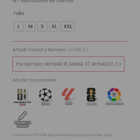
157
valoraciones de clientes
era:
es:
89,95 €.
29,95 €.
Camiseta
Talla
Alemania
L
M
S
XL
XXL
Qatar
2022
cantidad
Añadir Dorsal y Número:
(+1,99 €)
Añade tus parches:
Tienes la OPCIÓN de personaliza tus parches, solo