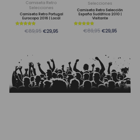
pueden
pueden
Camiseta Retro
Selecciones
Selecciones
elegir
elegir
Camiseta Retro Selección
España Sudáfrica 2010 |
Camiseta Retro Portugal
en
en
Visitante
Eurocopa 2016 | Local
la
la
Valorado
Valorado
€89,95
€89,95
€29,95
€29,95
página
página
con
con
5
5
de
de
de 5
de 5
producto
producto