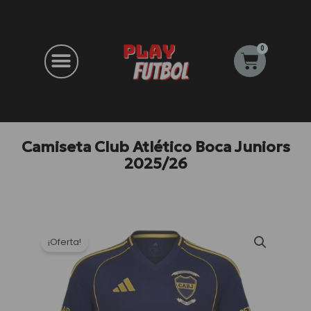
Ir
al
contenido
0
Carrito
Camiseta Club Atlético Boca Juniors
2025/26
¡Oferta!