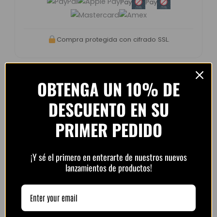
Pay
Pay
Compra protegida con cifrado SSL.
OBTENGA UN 10% DE
DESCUENTO EN SU
Opiniones de clientes –
PlayFutbol
PRIMER PEDIDO
4.8 / 5
basado en
1.240
opiniones
¡Y sé el primero en enterarte de nuestros nuevos
lanzamientos de productos!
“Camiseta mejor de lo esperado. El envío
tardó unos días pero llegó perfecta.
Volveré a comprar seguro.”