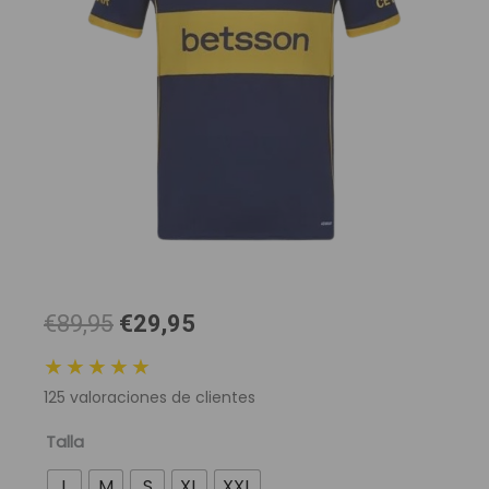
El
El
€89,95
€29,95
precio
precio
★★★★★
original
actual
125
valoraciones de clientes
era:
es:
89,95 €.
29,95 €.
Camiseta
Talla
Club
L
M
S
XL
XXL