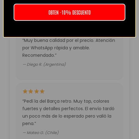
— Laura M. (España)
OBTEN -10% DESCUENTO
“Muy buena calidad por el precio. Atención
por WhatsApp rápida y amable.
Recomendado.”
— Diego R. (Argentina)
“Pedí la del Barça retro. Muy top, colores
fuertes y detalles perfectos. El envío tardó
un poco más de lo esperado pero valió la
pena.”
— Mateo G. (Chile)