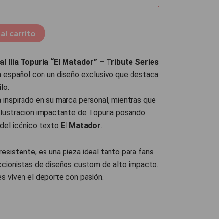
al carrito
l Ilia Topuria “El Matador” – Tribute Series
n español con un diseño exclusivo que destaca
lo.
a inspirado en su marca personal, mientras que
 ilustración impactante de Topuria posando
 del icónico texto
El Matador
.
resistente, es una pieza ideal tanto para fans
ccionistas de diseños custom de alto impacto.
s viven el deporte con pasión.