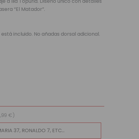
e a Ilia Topuria. Diseño único con detalles
l
asera “El Matador”.
 €.
 está incluido. No añadas dorsal adicional.
1,99 €)