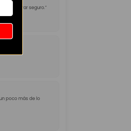
eré a comprar seguro.”
ndado.”
ó un poco más de lo