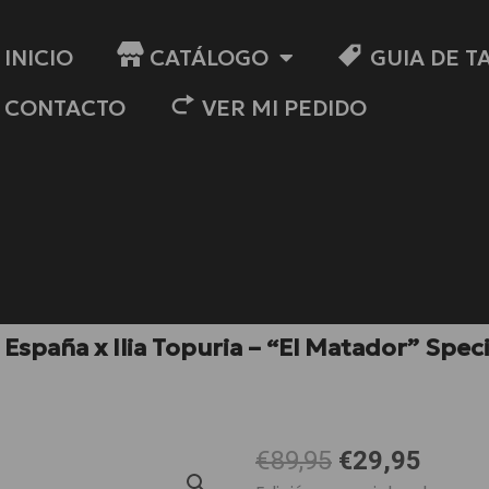
INICIO
CATÁLOGO
GUIA DE T
CONTACTO
VER MI PEDIDO
España x Ilia Topuria – “El Matador” Speci
El
El
€89,95
€29,95
precio
preci