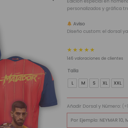
Edición especial en homenaj
original
actua
personalizados y gráfica tr
era:
es:
89,95 €.
29,95
Aviso
Diseño custom: el dorsal ya
★★★★★
146
valoraciones de clientes
Camiseta
Talla
España
L
M
S
XL
XXL
x
Ilia
Topuria
Añadir Dorsal y Número:
(+
–
“El
Matador”