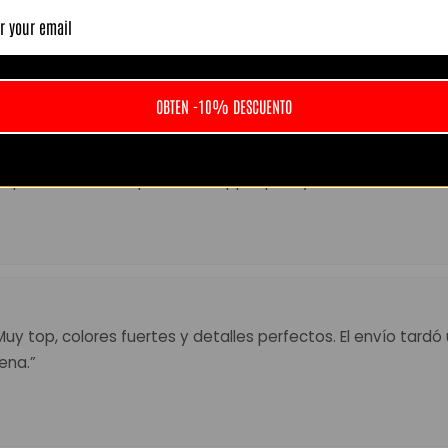
perado. El envío tardó unos días pero llegó perfecta. Volv
OBTEN -10% DESCUENTO
el precio. Atención por WhatsApp rápida y amable. Recome
 Muy top, colores fuertes y detalles perfectos. El envío tard
ena.”