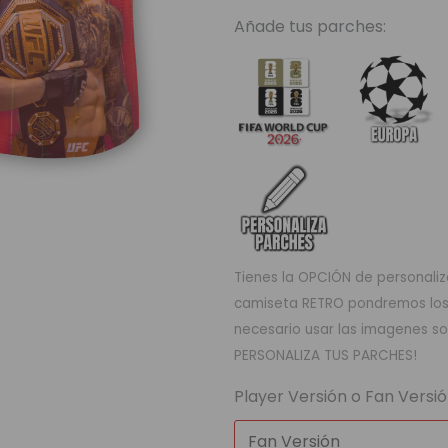
Special
Añade tus parches:
Edition
cantidad
Tienes la OPCIÓN de personaliza
camiseta RETRO pondremos los q
necesario usar las imagenes so
PERSONALIZA TUS PARCHES!
Player Versión o Fan Versi