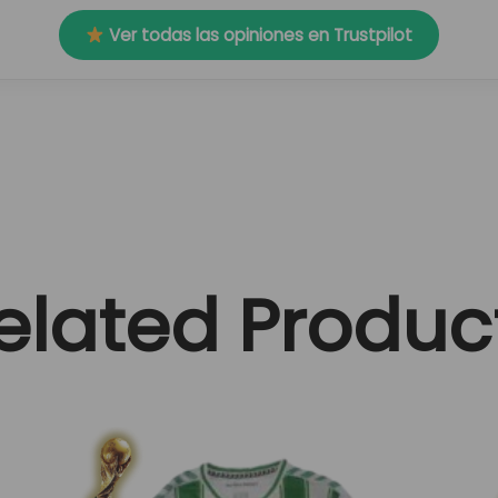
Ver todas las opiniones en Trustpilot
elated Produc
El
El
Este
precio
precio
producto
original
actual
tiene