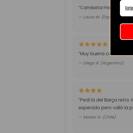
“Camiseta mejor de lo es
— Laura M. (España)
“Muy buena calidad por 
— Diego R. (Argentina)
“Pedí la del Barça retro.
esperado pero valió la p
— Mateo G. (Chile)