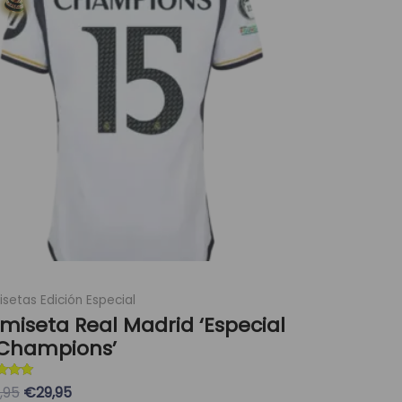
era:
es:
múltiples
89,95 €.
29,95 €.
variantes.
Las
opciones
se
pueden
elegir
en
la
página
de
producto
setas Edición Especial
miseta Real Madrid ‘Especial
 Champions’
ado con
,95
€29,95