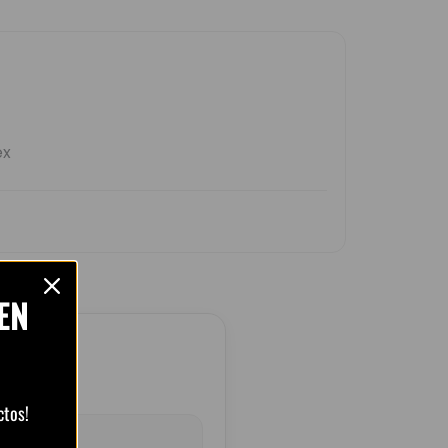
EN
ctos!