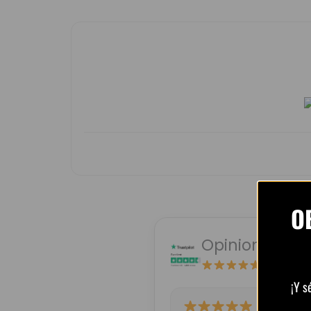
O
Opiniones de 
4.8 / 5
b
¡Y s