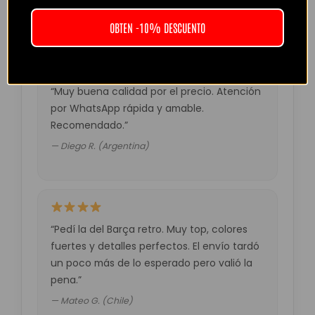
— Laura M. (España)
OBTEN -10% DESCUENTO
“Muy buena calidad por el precio. Atención
por WhatsApp rápida y amable.
Recomendado.”
— Diego R. (Argentina)
“Pedí la del Barça retro. Muy top, colores
fuertes y detalles perfectos. El envío tardó
un poco más de lo esperado pero valió la
pena.”
— Mateo G. (Chile)