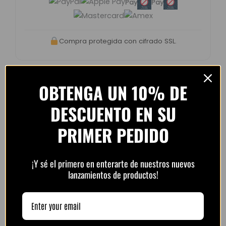
Pay
Pay
Compra protegida con cifrado SSL.
OBTENGA UN 10% DE
DESCUENTO EN SU
Opiniones de clientes –
PlayFutbol
PRIMER PEDIDO
4.8 / 5
basado en
1.240
opiniones
¡Y sé el primero en enterarte de nuestros nuevos
lanzamientos de productos!
“Camiseta mejor de lo esperado. El envío
tardó unos días pero llegó perfecta.
Volveré a comprar seguro.”