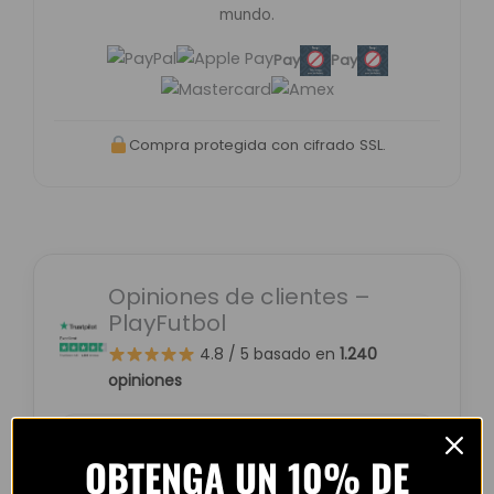
mundo.
Pay
Pay
Compra protegida con cifrado SSL.
Opiniones de clientes –
PlayFutbol
4.8 / 5
basado en
1.240
opiniones
OBTENGA UN 10% DE
“Camiseta mejor de lo esperado. El envío