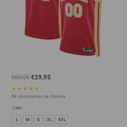
El
El
€89,95
€29,95
precio
precio
★★★★★
original
actual
119
valoraciones de clientes
era:
es:
89,95 €.
29,95 €.
Camiseta
Talla
NBA
L
M
S
XL
XXL
Atlanta