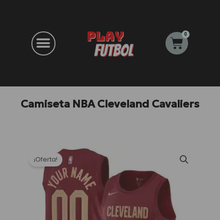
Ir
al
contenido
0
Carrito
Camiseta NBA Cleveland Cavaliers
¡Oferta!