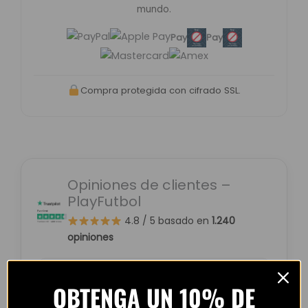
mundo.
Pay
Pay
Compra protegida con cifrado SSL.
Opiniones de clientes –
PlayFutbol
4.8 / 5
basado en
1.240
opiniones
OBTENGA UN 10% DE
“Camiseta mejor de lo esperado. El envío