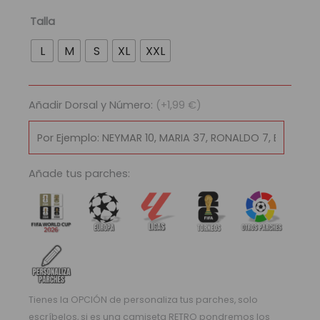
89,95 €.
29,95 €.
Camiseta
Talla
Rayo
L
M
S
XL
XXL
Vallecano
de
Madrid
Añadir Dorsal y Número:
(+1,99 €)
2025/26
|
Final
Conference
League
Añade tus parches:
cantidad
Tienes la OPCIÓN de personaliza tus parches, solo
escríbelos, si es una camiseta RETRO pondremos los