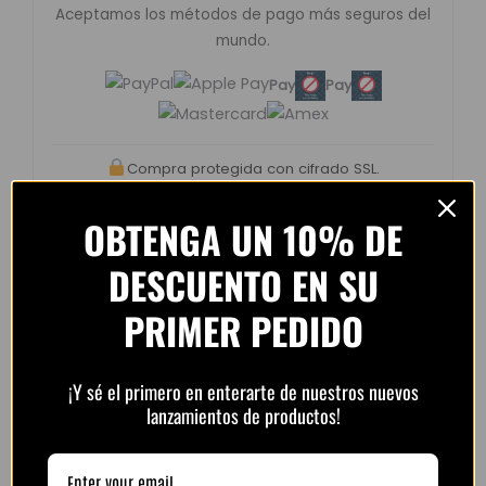
Aceptamos los métodos de pago más seguros del
mundo.
Pay
Pay
Compra protegida con cifrado SSL.
OBTENGA UN 10% DE
DESCUENTO EN SU
PRIMER PEDIDO
Opiniones de clientes –
PlayFutbol
4.8 / 5
basado en
1.240
¡Y sé el primero en enterarte de nuestros nuevos
opiniones
lanzamientos de productos!