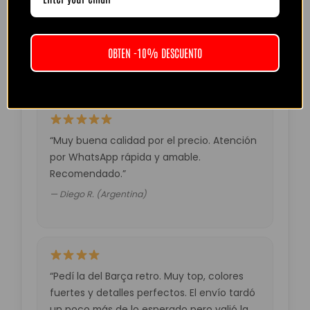
“Camiseta mejor de lo esperado. El envío
tardó unos días pero llegó perfecta.
Volveré a comprar seguro.”
OBTEN -10% DESCUENTO
— Laura M. (España)
“Muy buena calidad por el precio. Atención
por WhatsApp rápida y amable.
Recomendado.”
— Diego R. (Argentina)
“Pedí la del Barça retro. Muy top, colores
fuertes y detalles perfectos. El envío tardó
un poco más de lo esperado pero valió la