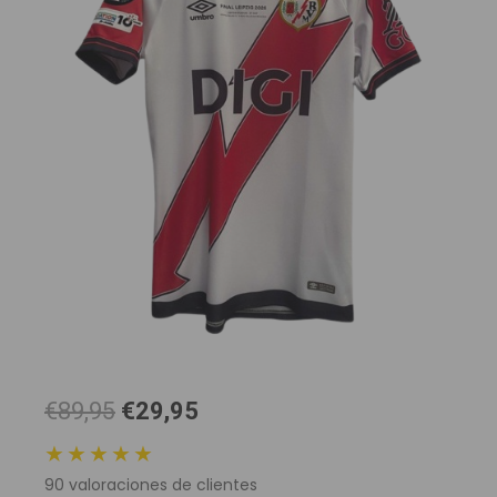
El
El
€89,95
€29,95
precio
precio
★★★★★
original
actual
90
valoraciones de clientes
era:
es: