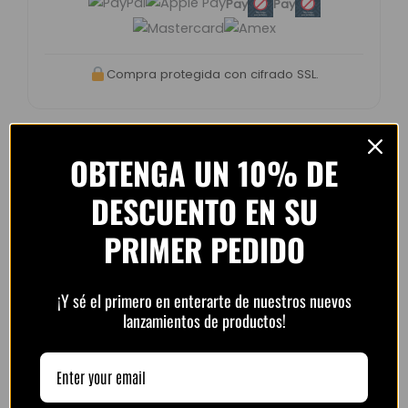
Pay
Pay
Compra protegida con cifrado SSL.
OBTENGA UN 10% DE
Opiniones de clientes –
DESCUENTO EN SU
PlayFutbol
PRIMER PEDIDO
4.8 / 5
basado en
1.240
opiniones
¡Y sé el primero en enterarte de nuestros nuevos
lanzamientos de productos!
“Camiseta mejor de lo esperado. El envío
tardó unos días pero llegó perfecta.
Volveré a comprar seguro.”