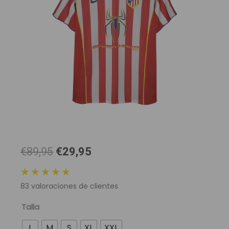
El
El
€89,95
€29,95
precio
precio
★★★★★
original
actual
83
valoraciones de clientes
era:
es:
89,95 €.
29,95 €.
Camiseta
Talla
Retro
L
M
S
XL
XXL