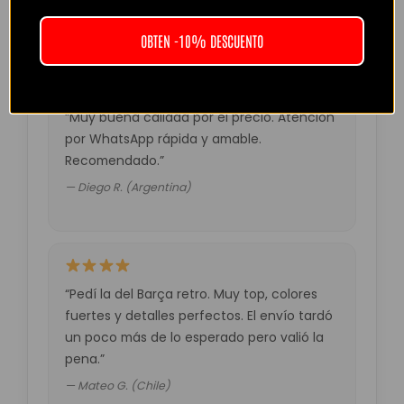
— Laura M. (España)
OBTEN -10% DESCUENTO
“Muy buena calidad por el precio. Atención
por WhatsApp rápida y amable.
Recomendado.”
— Diego R. (Argentina)
“Pedí la del Barça retro. Muy top, colores
fuertes y detalles perfectos. El envío tardó
un poco más de lo esperado pero valió la
pena.”
— Mateo G. (Chile)