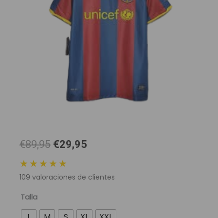
El
El
€89,95
€29,95
precio
precio
★★★★★
original
actual
109
valoraciones de clientes
era:
es:
89,95 €.
29,95 €.
Camiseta
Talla
Retro
L
M
S
XL
XXL