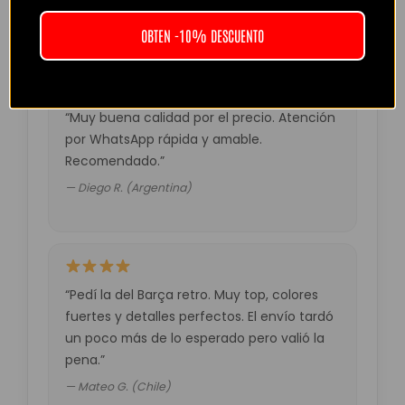
— Laura M. (España)
OBTEN -10% DESCUENTO
“Muy buena calidad por el precio. Atención
por WhatsApp rápida y amable.
Recomendado.”
— Diego R. (Argentina)
“Pedí la del Barça retro. Muy top, colores
fuertes y detalles perfectos. El envío tardó
un poco más de lo esperado pero valió la
pena.”
— Mateo G. (Chile)