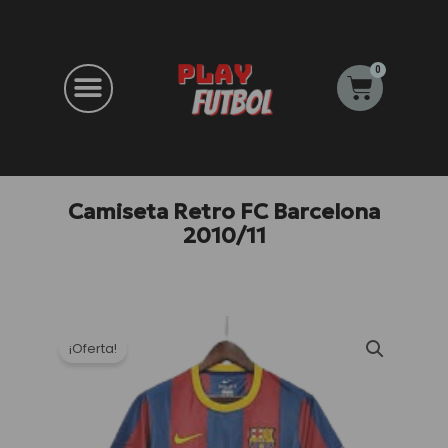
Ir
al
contenido
0
Carrito
Camiseta Retro FC Barcelona
2010/11
¡Oferta!