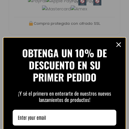
Pay
Pay
Compra protegida con cifrado SSL.
OBTENGA UN 10% DE
DESCUENTO EN SU
Opiniones de clientes –
PlayFutbol
PRIMER PEDIDO
4.8 / 5
basado en
1.240
opiniones
¡Y sé el primero en enterarte de nuestros nuevos
lanzamientos de productos!
“Camiseta mejor de lo esperado. El envío
tardó unos días pero llegó perfecta.
Volveré a comprar seguro.”