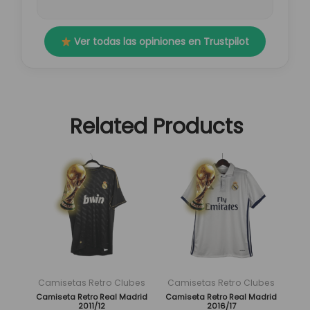
Ver todas las opiniones en Trustpilot
Related Products
El
El
El
El
Este
Este
precio
precio
precio
precio
producto
producto
original
actual
original
actual
tiene
tiene
era:
es:
era:
es:
múltiples
múltiples
89,95 €.
29,95 €.
89,95 €.
29,95 €.
variantes.
variantes.
Las
Las
opciones
opciones
se
se
Camisetas Retro Clubes
Camisetas Retro Clubes
pueden
pueden
Camiseta Retro Real Madrid
Camiseta Retro Real Madrid
2011/12
2016/17