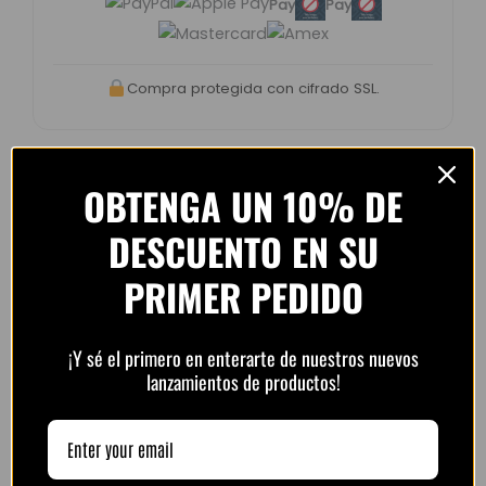
Pay
Pay
Compra protegida con cifrado SSL.
OBTENGA UN 10% DE
Opiniones de clientes –
DESCUENTO EN SU
PlayFutbol
PRIMER PEDIDO
4.8 / 5
basado en
1.240
opiniones
¡Y sé el primero en enterarte de nuestros nuevos
lanzamientos de productos!
“Camiseta mejor de lo esperado. El envío
tardó unos días pero llegó perfecta.
Volveré a comprar seguro.”