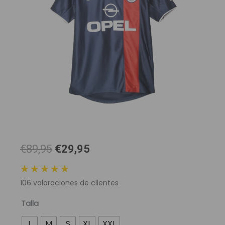
El
El
€89,95
€29,95
precio
precio
★★★★★
original
actual
106
valoraciones de clientes
era:
es:
89,95 €.
29,95 €.
Camiseta
Talla
Retro
L
M
S
XL
XXL