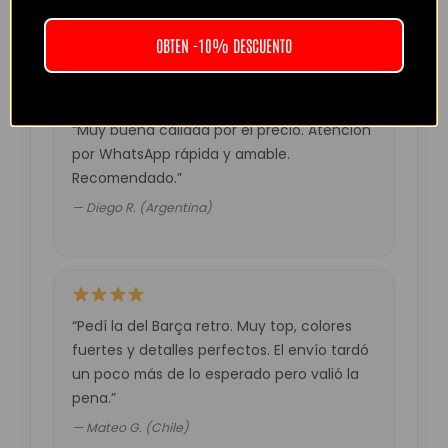
— Laura M. (España)
OBTEN -10% DESCUENTO
“Muy buena calidad por el precio. Atención
por WhatsApp rápida y amable.
Recomendado.”
— Diego R. (Argentina)
“Pedí la del Barça retro. Muy top, colores
fuertes y detalles perfectos. El envío tardó
un poco más de lo esperado pero valió la
pena.”
— Mateo G. (Chile)