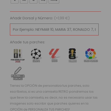
Paris
Saint-
Germain
Añadir Dorsal y Número:
(+1,99 €)
Football
Club
2001/02
cantidad
Añade tus parches:
Tienes la OPCIÓN de personaliza tus parches, solo
escríbelos, si es una camiseta RETRO pondremos los
que lleve la camiseta, es decir, no es necesario usar las
imagenes solo escribir que parches quieres en la
OPCIÓN de PERSONALIZA TUS PARCHES!