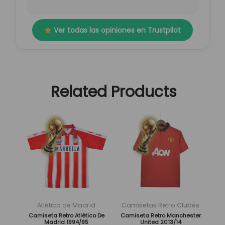
Ver todas las opiniones en Trustpilot
Related Products
El
El
El
El
Este
Este
precio
precio
precio
precio
producto
producto
original
actual
original
actual
tiene
tiene
era:
es:
era:
es:
múltiples
múltiples
89,95 €.
29,95 €.
89,95 €.
29,95 €.
variantes.
variantes.
Las
Las
opciones
opciones
se
se
Atlético de Madrid
Camisetas Retro Clubes
pueden
pueden
Camiseta Retro Atlético De
Camiseta Retro Manchester
Madrid 1994/95
United 2013/14