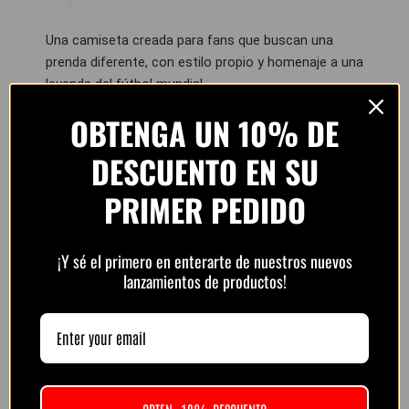
Una camiseta creada para fans que buscan una
prenda diferente, con estilo propio y homenaje a una
leyenda del fútbol mundial.
OBTENGA UN 10% DE
DESCUENTO EN SU
PRIMER PEDIDO
Pago 100% Seguro
Aceptamos los métodos de pago más seguros del
¡Y sé el primero en enterarte de nuestros nuevos
lanzamientos de productos!
mundo.
Pay
Pay
Compra protegida con cifrado SSL.