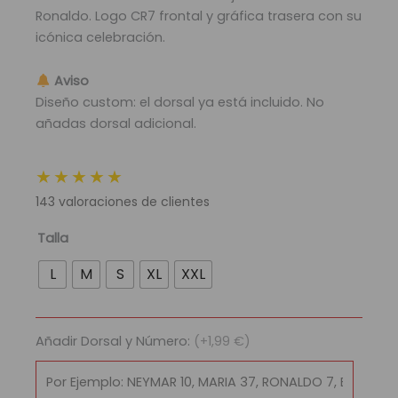
original
actual
Ronaldo. Logo CR7 frontal y gráfica trasera con su
era:
es:
icónica celebración.
89,95 €.
29,95 €.
Aviso
Diseño custom: el dorsal ya está incluido. No
añadas dorsal adicional.
★★★★★
143
valoraciones de clientes
Camiseta
Talla
Retro
L
M
S
XL
XXL
Real
Madrid
x
Añadir Dorsal y Número:
(+1,99 €)
Cristiano
Ronaldo
–