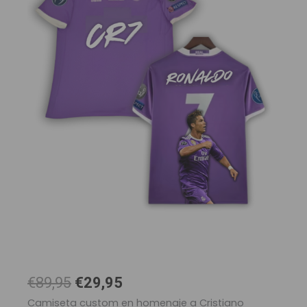
El
El
€89,95
€29,95
precio
precio
Camiseta custom en homenaje a Cristiano