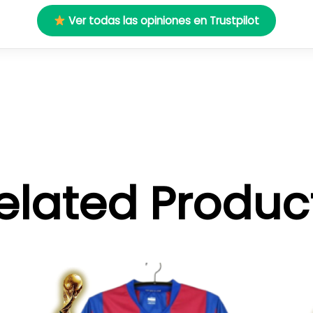
Ver todas las opiniones en Trustpilot
elated Produc
El
El
Este
precio
precio
producto
original
actual
tiene