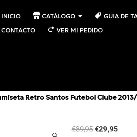
INICIO
CATÁLOGO
GUIA DE T
CONTACTO
VER MI PEDIDO
miseta Retro Santos Futebol Clube 2013
El
El
€89,95
€29,95
precio
preci