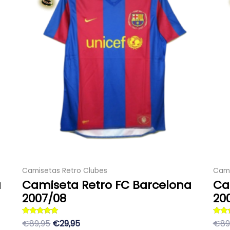
era:
es:
múltiples
89,95 €.
29,95 €.
variantes.
Las
opciones
se
pueden
elegir
en
la
página
de
producto
Camisetas Retro Clubes
Cami
a
Camiseta Retro FC Barcelona
Ca
2007/08
20
Valorado con
Valor
€89,95
€29,95
€89
5
5