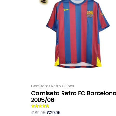
era:
es:
múltiples
89,95 €.
29,95 €.
variantes.
Las
opciones
se
pueden
elegir
en
la
página
de
producto
Camisetas Retro Clubes
Camiseta Retro FC Barcelon
2005/06
Valorado con
€89,95
€29,95
5