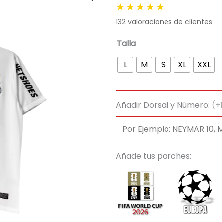
★★★★★
original
actua
132
valoraciones de clientes
era:
es:
89,95 €.
29,95
Camiseta
Talla
Retro
L
M
S
XL
XXL
Santos
Futebol
Clube
Añadir Dorsal y Número:
(+
2013/14
cantidad
Añade tus parches: