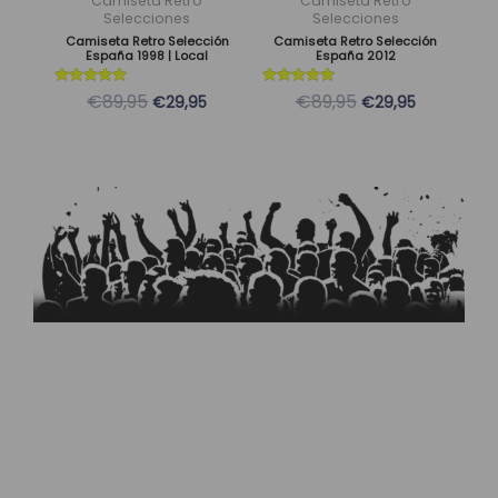
Camiseta Retro
Camiseta Retro
pueden
pueden
Selecciones
Selecciones
Camiseta Retro Selección
Camiseta Retro Selección
elegir
elegir
España 1998 | Local
España 2012
en
en
la
la
Valorado
Valorado
€89,95
€89,95
€29,95
€29,95
con
con
página
página
5
5
de 5
de 5
de
de
producto
producto