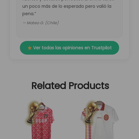
un poco más de lo esperado pero valió la
pena.”
— Mateo G. (Chile)
Ver todas las opiniones en Trustpilot
Related Products
El
El
El
El
Este
Este
precio
precio
precio
precio
producto
producto
original
actual
original
actual
tiene
tiene
era:
es:
era:
es:
múltiples
múltiples
89,95 €.
29,95 €.
89,95 €.
29,95 €.
variantes.
variantes.
Las
Las