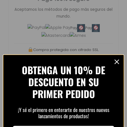
Aceptamos los métodos de pago más seguros del
mundo.
Pay
Pay
Compra protegida con cifrado SSL.
OBTENGA UN 10% DE
DESCUENTO EN SU
Opiniones de clientes –
PRIMER PEDIDO
PlayFutbol
4.8 / 5
basado en
1.240
¡Y sé el primero en enterarte de nuestros nuevos
opiniones
lanzamientos de productos!