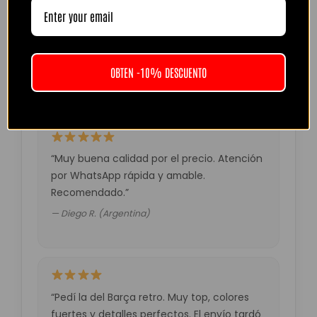
“Camiseta mejor de lo esperado. El envío
tardó unos días pero llegó perfecta.
Volveré a comprar seguro.”
OBTEN -10% DESCUENTO
— Laura M. (España)
“Muy buena calidad por el precio. Atención
por WhatsApp rápida y amable.
Recomendado.”
— Diego R. (Argentina)
“Pedí la del Barça retro. Muy top, colores
fuertes y detalles perfectos. El envío tardó