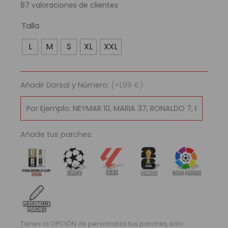
87
valoraciones de clientes
era:
es:
89,95 €.
29,95 €.
Camiseta
Talla
Retro
L
M
S
XL
XXL
Selección
Argentina
1986
Añadir Dorsal y Número:
(+1,99 €)
|
Local
cantidad
Añade tus parches:
Tienes la OPCIÓN de personaliza tus parches, solo