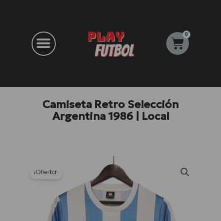
Ir
al
contenido
0
Carrito
Camiseta Retro Selección
Argentina 1986 | Local
¡Oferta!