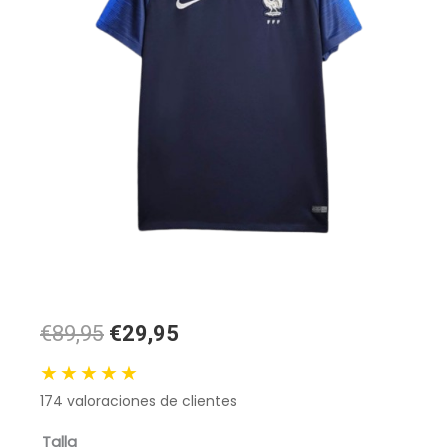
El
El
€89,95
€29,95
precio
precio
★★★★★
original
actual
174
valoraciones de clientes
era:
es:
89,95 €.
29,95 €.
Camiseta
Talla