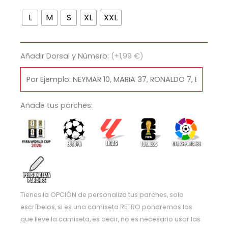
Retro
L
M
S
XL
XXL
Selección
Francia
2016
Añadir Dorsal y Número:
(+1,99 €)
|
Local
cantidad
Añade tus parches:
Tienes la OPCIÓN de personaliza tus parches, solo
escríbelos, si es una camiseta RETRO pondremos los
que lleve la camiseta, es decir, no es necesario usar las