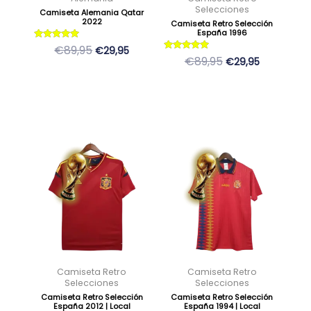
pueden
pueden
Selecciones
Camiseta Alemania Qatar
2022
Camiseta Retro Selección
elegir
elegir
España 1996
en
en
Valorado
€89,95
€29,95
con
la
la
Valorado
€89,95
€29,95
5
con
de 5
página
página
5
de 5
de
de
producto
producto
El
El
El
El
Este
Este
precio
precio
precio
precio
producto
producto
original
actual
original
actual
tiene
tiene
era:
es:
era:
es:
múltiples
múltiples
89,95 €.
29,95 €.
89,95 €.
29,95 €.
variantes.
variantes.
Las
Las
opciones
opciones
se
se
Camiseta Retro
Camiseta Retro
pueden
pueden
Selecciones
Selecciones
Camiseta Retro Selección
Camiseta Retro Selección
elegir
elegir
España 2012 | Local
España 1994 | Local