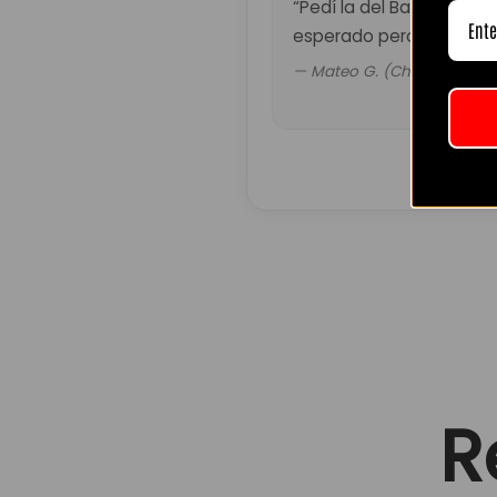
“Pedí la del Barça retro.
esperado pero valió la p
— Mateo G. (Chile)
R