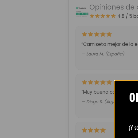
Opiniones de 
4.8 / 5
b
“Camiseta mejor de lo es
— Laura M. (España)
“Muy buena calidad por 
O
— Diego R. (Argentina)
¡Y s