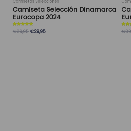
Camisetas Selecciones
Cami
Camiseta Selección Dinamarca
Ca
Eurocopa 2024
Eu
Valorado con
Valor
€89,95
€29,95
€89
5
5
de 5
de 5
Seleccionar Opciones
S