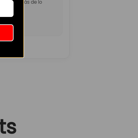
ó un poco más de lo
ts