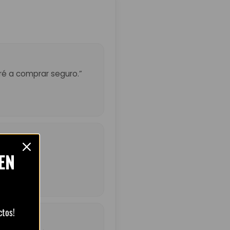
eré a comprar seguro.”
ndado.”
EN
ctos!