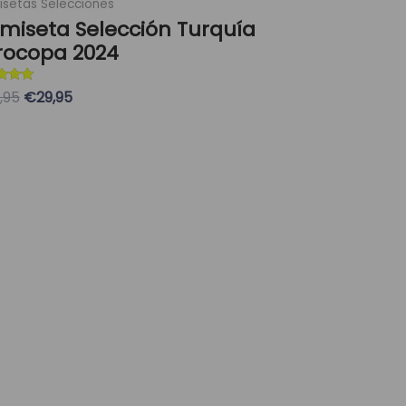
setas Selecciones
miseta Selección Turquía
rocopa 2024
ado con
,95
€29,95
eleccionar Opciones