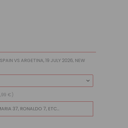
l
 €.
a SPAIN VS ARGETINA, 19 JULY 2026, NEW
1,99 €)