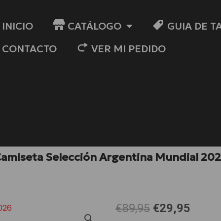
INICIO
CATÁLOGO
GUIA DE T
CONTACTO
VER MI PEDIDO
amiseta Selección Argentina Mundial 20
El
El
€89,95
€29,95
precio
preci