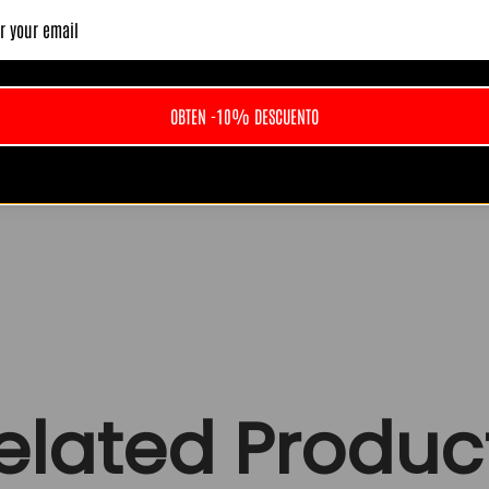
 Muy top, colores fuertes y detalles perfectos. El envío tard
ena.”
OBTEN -10% DESCUENTO
Ver todas las opiniones en Trustpilot
elated Produc