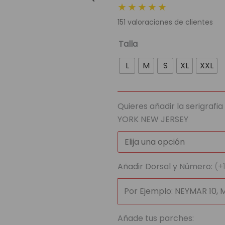
★★★★★
original
actua
151
valoraciones de clientes
era:
es:
89,95 €.
29,95
Camiseta
Talla
Selección
L
M
S
XL
XXL
Argentina
Mundial
2026
Quieres añadir la serigrafi
cantidad
YORK NEW JERSEY
Añadir Dorsal y Número:
(+
Añade tus parches: