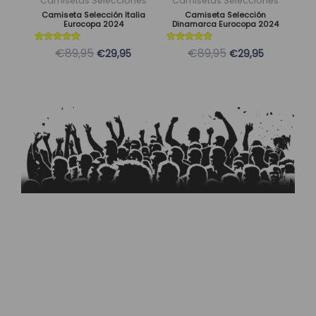
Camisetas Selecciones
Camisetas Selecciones
pueden
pueden
Camiseta Selección Italia
Camiseta Selección
Eurocopa 2024
Dinamarca Eurocopa 2024
elegir
elegir
en
en
Valorado
Valorado
€89,95
€89,95
€29,95
€29,95
con
con
la
la
5
5
de 5
de 5
página
página
de
de
producto
producto