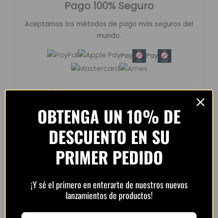
Pago 100% Seguro
Aceptamos los métodos de pago más seguros del
mundo.
Pay
Pay
Compra protegida con cifrado SSL.
OBTENGA UN 10% DE
DESCUENTO EN SU
PRIMER PEDIDO
Opiniones de clientes –
PlayFutbol
¡Y sé el primero en enterarte de nuestros nuevos
4.8 / 5
basado en
1.240
lanzamientos de productos!
opiniones