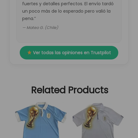
fuertes y detalles perfectos. El envío tardó
un poco más de lo esperado pero valió la
pena.”
— Mateo G. (Chile)
Ver todas las opiniones en Trustpilot
Related Products
El
El
El
El
Este
Este
precio
precio
precio
precio
producto
producto
original
actual
original
actual
tiene
tiene
era:
es:
era:
es:
múltiples
múltiples
89,95 €.
29,95 €.
89,95 €.
29,95 €.
variantes.
variantes.