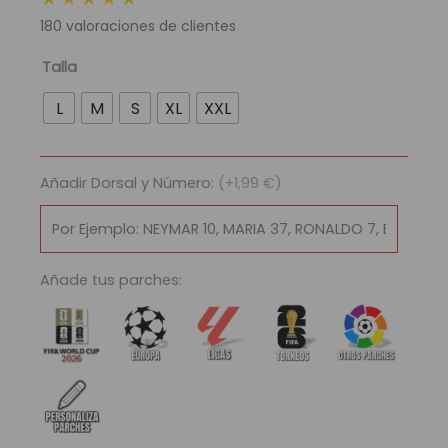
original
actual
180
valoraciones de clientes
era:
es:
89,95 €.
29,95 €.
Camiseta
Talla
Selección
L
M
S
XL
XXL
Austria
Eurocopa
2024
Añadir Dorsal y Número:
(+1,99 €)
cantidad
Añade tus parches: