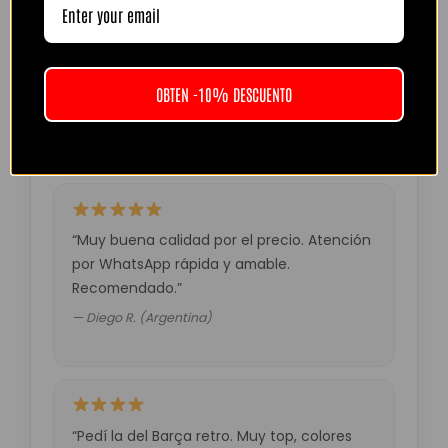
“Camiseta mejor de lo esperado. El envío
tardó unos días pero llegó perfecta.
Volveré a comprar seguro.”
OBTEN -10% DESCUENTO
— Laura M. (España)
“Muy buena calidad por el precio. Atención
por WhatsApp rápida y amable.
Recomendado.”
— Diego R. (Argentina)
“Pedí la del Barça retro. Muy top, colores