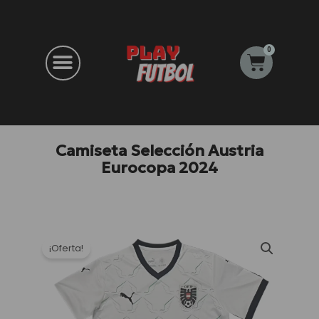
Ir
al
contenido
0
Carrito
Camiseta Selección Austria
Eurocopa 2024
¡Oferta!