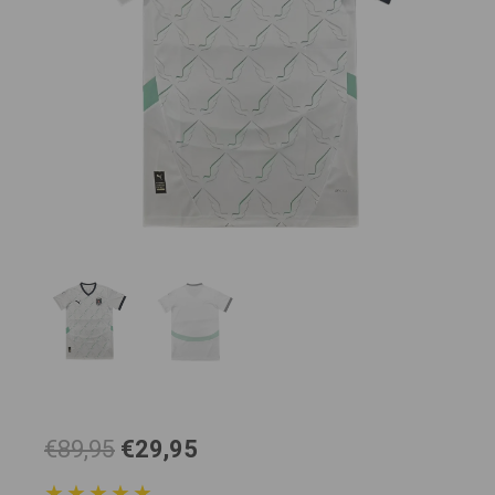
El
El
€89,95
€29,95
precio
precio
★★★★★