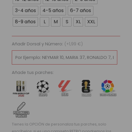
Uruguay
-
3-4 años
4-5 años
6-7 años
Copa
8-9 años
L
M
S
XL
XXL
América
2024
|
Local
Añadir Dorsal y Número:
(+1,99 €)
cantidad
Añade tus parches:
Tienes la OPCIÓN de personaliza tus parches, solo
escríbelos, si es una camiseta RETRO pondremos los