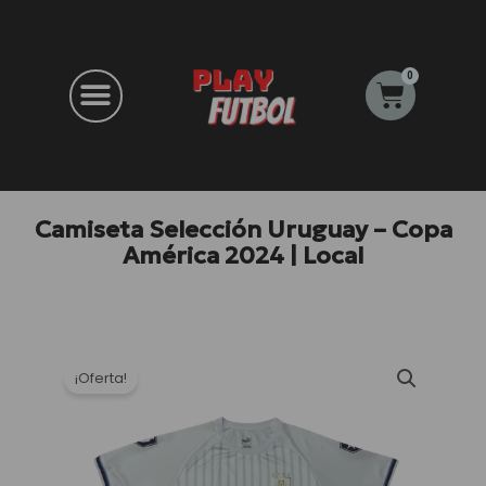
Ir
al
contenido
0
Carrito
Camiseta Selección Uruguay – Copa
América 2024 | Local
¡Oferta!