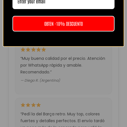
“Camiseta mejor de lo esperado. El envío
tardó unos días pero llegó perfecta.
Volveré a comprar seguro.”
OBTEN -10% DESCUENTO
— Laura M. (España)
“Muy buena calidad por el precio. Atención
por WhatsApp rápida y amable.
Recomendado.”
— Diego R. (Argentina)
“Pedí la del Barça retro. Muy top, colores
fuertes y detalles perfectos. El envío tardó