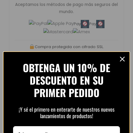
Aceptamos los métodos de pago más seguros del
mundo.
Pay
Pay
Compra protegida con cifrado SSL.
OBTENGA UN 10% DE
DESCUENTO EN SU
Opiniones de clientes –
PRIMER PEDIDO
PlayFutbol
4.8 / 5
basado en
1.240
¡Y sé el primero en enterarte de nuestros nuevos
opiniones
lanzamientos de productos!