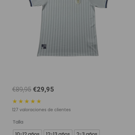
El
El
€89,95
€29,95
precio
precio
★★★★★
original
actual
127
valoraciones de clientes
era:
es:
89,95 €.
29,95 €.
Camiseta
Talla
Selección
10-12 años
12-13 años
2-3 años