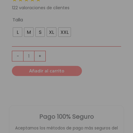
original
actual
122
valoraciones de clientes
era:
es:
189,95 €.
54,95 €.
Chándal
Talla
Chelsea
L
M
S
XL
XXL
Football
Club
|
Azul
-
+
Marino
cantidad
Añadir al carrito
Pago 100% Seguro
Aceptamos los métodos de pago más seguros del