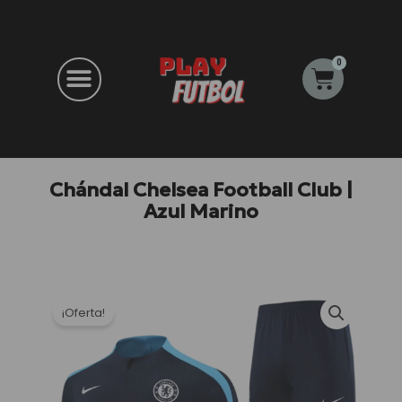
Ir
al
contenido
0
Carrito
Chándal Chelsea Football Club |
Azul Marino
¡Oferta!