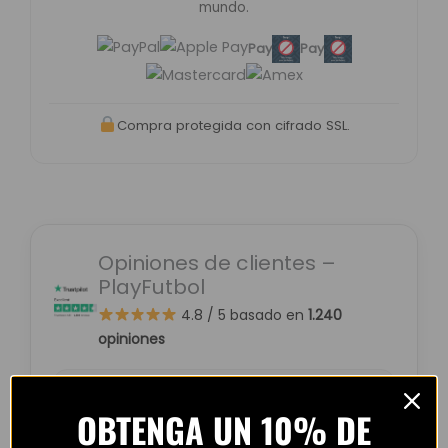
mundo.
Pay
Pay
Compra protegida con cifrado SSL.
Opiniones de clientes –
PlayFutbol
4.8 / 5
basado en
1.240
opiniones
OBTENGA UN 10% DE
“Camiseta mejor de lo esperado. El envío