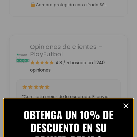
Compra protegida con cifrado SSL.
Opiniones de clientes –
PlayFutbol
4.8 / 5
basado en
1.240
opiniones
“Camiseta mejor de lo esperado. El envío
tardó unos días pero llegó perfecta.
OBTENGA UN 10% DE
Volveré a comprar seguro.”
— Laura M. (España)
DESCUENTO EN SU