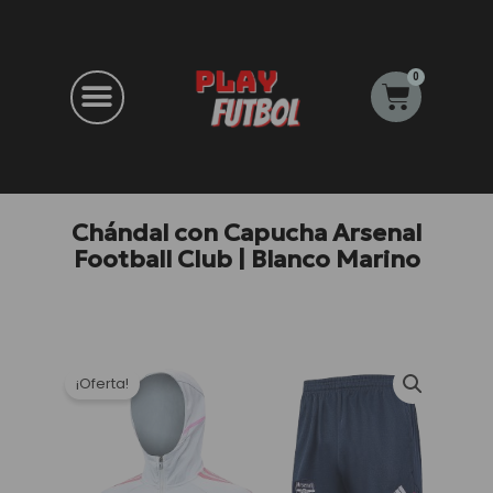
Ir
al
contenido
0
Carrito
Chándal con Capucha Arsenal
Football Club | Blanco Marino
¡Oferta!