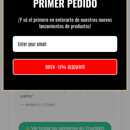
PRIMER PEDIDO
“Muy buena calidad por el precio. Atención
¡Y sé el primero en enterarte de nuestros nuevos
lanzamientos de productos!
por WhatsApp rápida y amable.
Recomendado.”
— Diego R. (Argentina)
OBTEN -10% DESCUENTO
“Pedí la del Barça retro. Muy top, colores
fuertes y detalles perfectos. El envío tardó
un poco más de lo esperado pero valió la
pena.”
— Mateo G. (Chile)
Ver todas las opiniones en Trustpilot