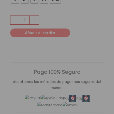
Capucha
Arsenal
Football
Club
-
+
|
Blanco
Añadir al carrito
Marino
cantidad
Pago 100% Seguro
Aceptamos los métodos de pago más seguros del
mundo.
Pay
Pay