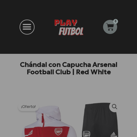
Ir
al
contenido
0
Carrito
Chándal con Capucha Arsenal
Football Club | Red White
¡Oferta!