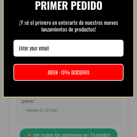
PRIMER PEDIDO
“Muy buena calidad por el precio. Atención
¡Y sé el primero en enterarte de nuestros nuevos
por WhatsApp rápida y amable.
lanzamientos de productos!
Recomendado.”
— Diego R. (Argentina)
OBTEN -10% DESCUENTO
“Pedí la del Barça retro. Muy top, colores
fuertes y detalles perfectos. El envío tardó
un poco más de lo esperado pero valió la
pena.”
— Mateo G. (Chile)
Ver todas las opiniones en Trustpilot