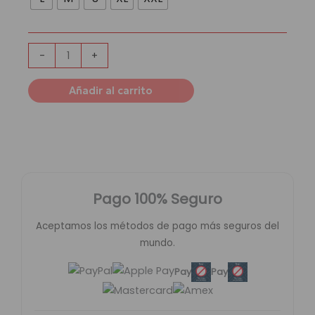
Capucha
Arsenal
Football
Club
-
+
|
Red
Añadir al carrito
White
cantidad
Pago 100% Seguro
Aceptamos los métodos de pago más seguros del
mundo.
Pay
Pay