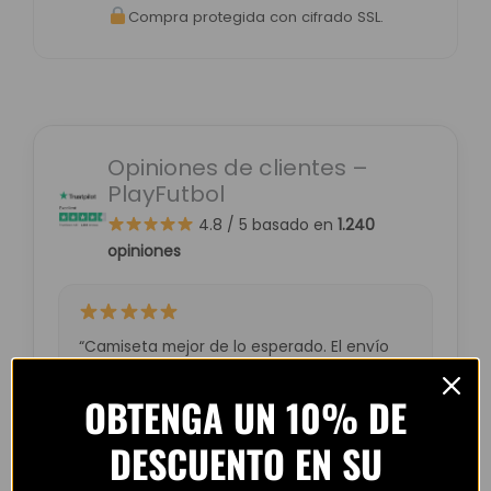
Compra protegida con cifrado SSL.
Opiniones de clientes –
PlayFutbol
4.8 / 5
basado en
1.240
opiniones
“Camiseta mejor de lo esperado. El envío
tardó unos días pero llegó perfecta.
Volveré a comprar seguro.”
OBTENGA UN 10% DE
— Laura M. (España)
DESCUENTO EN SU