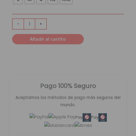
Capucha
Manchester
United
|
-
+
Red
Black
Añadir al carrito
cantidad
Pago 100% Seguro
Aceptamos los métodos de pago más seguros del
mundo.
Pay
Pay