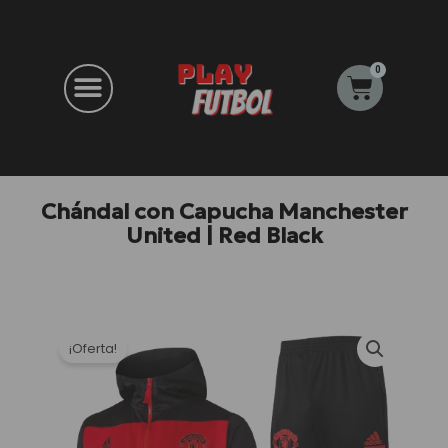
Ir
al
contenido
0
Carrito
Chándal con Capucha Manchester
United | Red Black
¡Oferta!