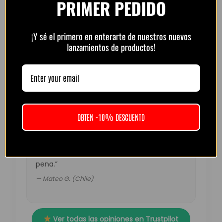
PRIMER PEDIDO
“Muy buena calidad por el precio. Atención
¡Y sé el primero en enterarte de nuestros nuevos
por WhatsApp rápida y amable.
lanzamientos de productos!
Recomendado.”
— Diego R. (Argentina)
OBTEN -10% DESCUENTO
“Pedí la del Barça retro. Muy top, colores
fuertes y detalles perfectos. El envío tardó
un poco más de lo esperado pero valió la
pena.”
— Mateo G. (Chile)
Ver todas las opiniones en Trustpilot