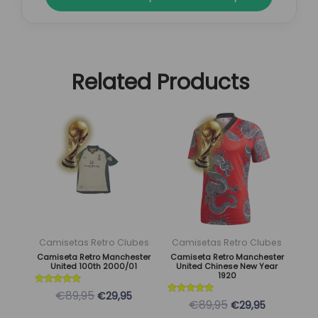
Related Products
El
El
El
El
Este
Este
precio
precio
precio
precio
producto
producto
original
actual
original
actual
tiene
tiene
era:
es:
era:
es:
múltiples
múltiples
89,95 €.
29,95 €.
89,95 €.
29,95 €.
variantes.
variantes.
Las
Las
opciones
opciones
se
se
Camisetas Retro Clubes
Camisetas Retro Clubes
pueden
pueden
Camiseta Retro Manchester
Camiseta Retro Manchester
United 100th 2000/01
United Chinese New Year
elegir
elegir
1920
en
en
Valorado
€89,95
€29,95
con
Valorado
€89,95
la
la
€29,95
5
con
de 5
5