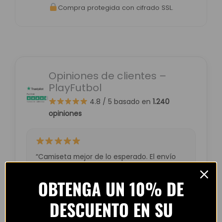
Compra protegida con cifrado SSL.
Opiniones de clientes –
PlayFutbol
4.8 / 5
basado en
1.240
opiniones
“Camiseta mejor de lo esperado. El envío
tardó unos días pero llegó perfecta.
Volveré a comprar seguro.”
OBTENGA UN 10% DE
— Laura M. (España)
DESCUENTO EN SU