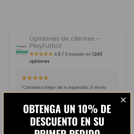
Opiniones de clientes –
PlayFutbol
4.8 / 5
basado en
1.240
opiniones
“Camiseta mejor de lo esperado. El envío
tardó unos días pero llegó perfecta.
Volveré a comprar seguro.”
OBTENGA UN 10% DE
— Laura M. (España)
DESCUENTO EN SU
PRIMER PEDIDO