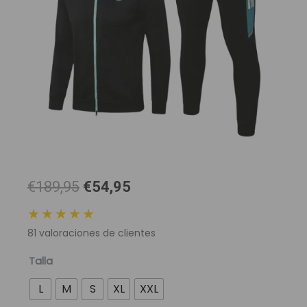
El
El
€189,95
€54,95
precio
precio
★★★★★
original
actual
81
valoraciones de clientes
era:
es:
189,95 €.
54,95 €.
Chándal
Talla
con
L
M
S
XL
XXL
Capucha