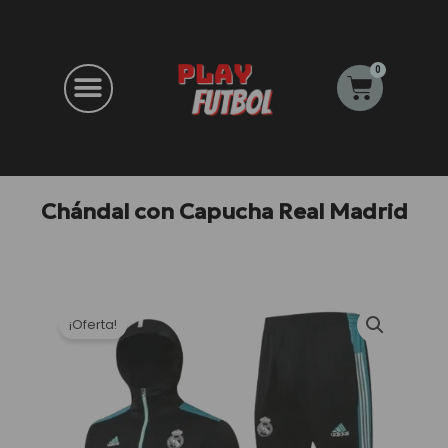
Ir
al
contenido
0
Carrito
Chándal con Capucha Real Madrid
¡Oferta!