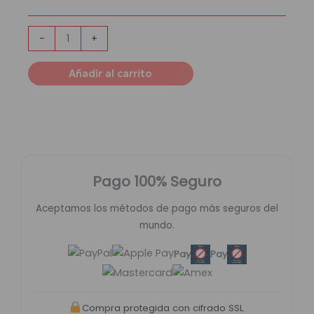
Real
Madrid
cantidad
-
+
Añadir al carrito
Pago 100% Seguro
Aceptamos los métodos de pago más seguros del
mundo.
Pay
Pay
Compra protegida con cifrado SSL.