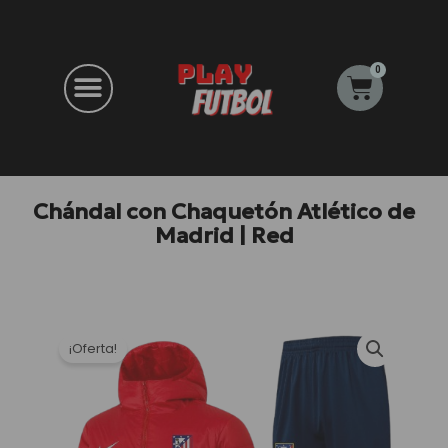
Ir
al
contenido
0
Carrito
Chándal con Chaquetón Atlético de
Madrid | Red
¡Oferta!