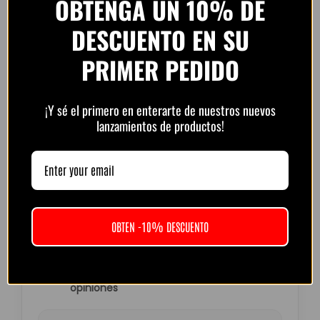
OBTENGA UN 10% DE
Pago 100% Seguro
DESCUENTO EN SU
Aceptamos los métodos de pago más seguros del
mundo.
PRIMER PEDIDO
Pay
Pay
¡Y sé el primero en enterarte de nuestros nuevos
lanzamientos de productos!
Compra protegida con cifrado SSL.
OBTEN -10% DESCUENTO
Opiniones de clientes –
PlayFutbol
4.8 / 5
basado en
1.240
opiniones