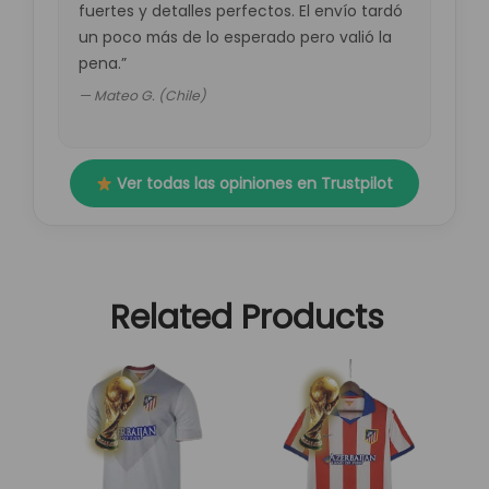
fuertes y detalles perfectos. El envío tardó
un poco más de lo esperado pero valió la
pena.”
— Mateo G. (Chile)
Ver todas las opiniones en Trustpilot
Related Products
El
El
El
El
Este
Este
precio
precio
precio
precio
producto
producto
original
actual
original
actual
tiene
tiene
era:
es:
era:
es:
múltiples
múltiples
89,95 €.
29,95 €.
89,95 €.
29,95 €.
variantes.
variantes.