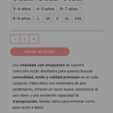
Chaquetón
Atlético
3-4 años
4-5 años
6-7 años
de
8-9 años
L
M
S
XL
XXL
Madrid
|
Red
cantidad
-
+
Añadir al carrito
Los
chándals con chaquetón
de nuestra
colección están diseñados para quienes buscan
comodidad, estilo y calidad premium
en un solo
conjunto. Fabricados con materiales de alto
rendimiento, ofrecen un tacto suave, resistencia al
uso diario y una excelente capacidad de
transpiración
, ideales tanto para entrenar como
para vestir a diario.