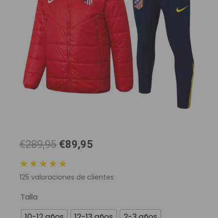
El
El
€289,95
€89,95
precio
precio
★★★★★
original
actual
125
valoraciones de clientes
era:
es:
289,95 €.
89,95 €.
Chándal
Talla
con
10-12 años
12-13 años
2-3 años