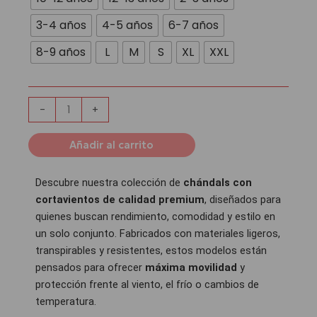
Cortavientos
Atlético
3-4 años
4-5 años
6-7 años
Madrid
8-9 años
L
M
S
XL
XXL
|
Blanco
cantidad
-
+
Añadir al carrito
Descubre nuestra colección de
chándals con
cortavientos de calidad premium
, diseñados para
quienes buscan rendimiento, comodidad y estilo en
un solo conjunto. Fabricados con materiales ligeros,
transpirables y resistentes, estos modelos están
pensados para ofrecer
máxima movilidad
y
protección frente al viento, el frío o cambios de
temperatura.