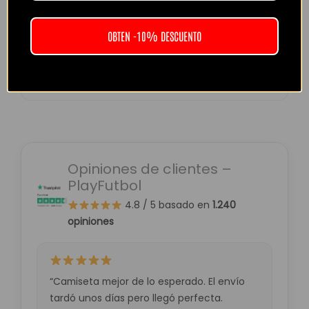
Pay
Pay
OBTEN -10% DESCUENTO
Compra protegida con cifrado SSL.
Opiniones de clientes –
PlayFutbol
4.8 / 5
basado en
1.240
opiniones
“Camiseta mejor de lo esperado. El envío
tardó unos días pero llegó perfecta.