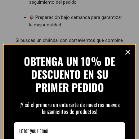
seguimiento del pedido.
Preparación bajo demanda para garantizar
la mejor calidad.
Si buscas un chándal con cortavientos que combine
estilo, durabilidad y comodidad absoluta
, aquí
encontrarás las mejores opciones al mejor precio.
OBTENGA UN 10% DE
Perfecto para entrenar, salir a la calle o completar
DESCUENTO EN SU
un look deportivo de alto nivel.
PRIMER PEDIDO
¡Y sé el primero en enterarte de nuestros nuevos
lanzamientos de productos!
Pago 100% Seguro
Aceptamos los métodos de pago más seguros del
mundo.