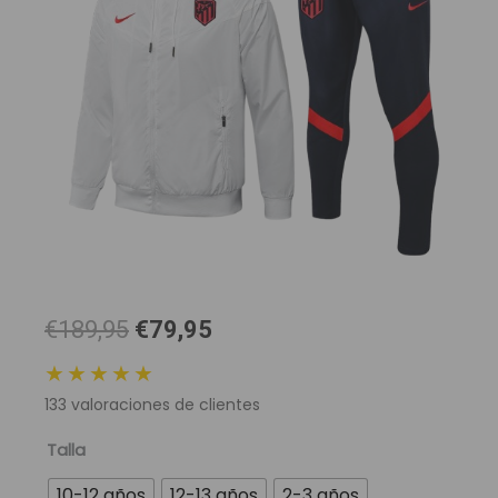
El
El
€189,95
€79,95
precio
precio
★★★★★
original
actual
133
valoraciones de clientes
era:
es:
189,95 €.
79,95 €.
Chándal
Talla
con
10-12 años
12-13 años
2-3 años