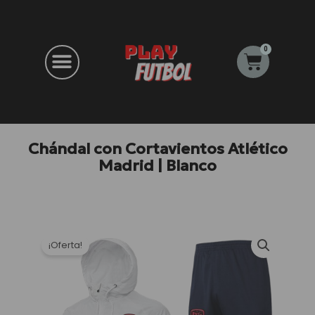
Ir
al
contenido
0
Carrito
Chándal con Cortavientos Atlético
Madrid | Blanco
¡Oferta!