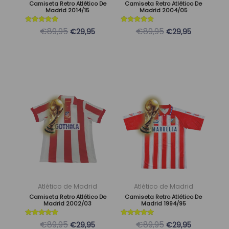
pueden
pueden
Camiseta Retro Atlético De
Camiseta Retro Atlético De
Madrid 2014/15
Madrid 2004/05
elegir
elegir
en
en
Valorado
Valorado
€89,95
€89,95
€29,95
€29,95
con
con
la
la
5
5
de 5
de 5
página
página
de
de
producto
producto
El
El
El
El
Este
Este
precio
precio
precio
precio
producto
producto
original
actual
original
actual
tiene
tiene
era:
es:
era:
es:
múltiples
múltiples
89,95 €.
29,95 €.
89,95 €.
29,95 €.
variantes.
variantes.
Las
Las
opciones
opciones
se
se
Atlético de Madrid
Atlético de Madrid
pueden
pueden
Camiseta Retro Atlético De
Camiseta Retro Atlético De
Madrid 2002/03
Madrid 1994/95
elegir
elegir
en
en
Valorado
Valorado
€89,95
€89,95
€29,95
€29,95
con
con