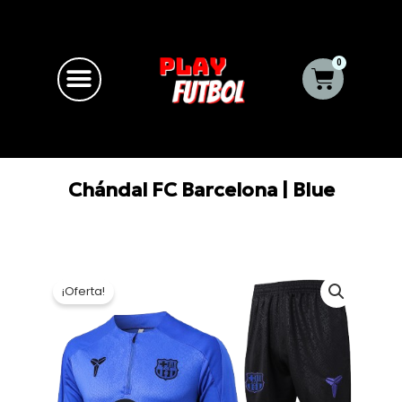
Ir
al
contenido
0
Carrito
Chándal FC Barcelona | Blue
¡Oferta!