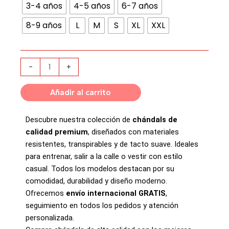
|
3-4 años
4-5 años
6-7 años
Blue
8-9 años
L
M
S
XL
XXL
cantidad
-
+
Añadir al carrito
Descubre nuestra colección de
chándals de
calidad premium
, diseñados con materiales
resistentes, transpirables y de tacto suave. Ideales
para entrenar, salir a la calle o vestir con estilo
casual. Todos los modelos destacan por su
comodidad, durabilidad y diseño moderno.
Ofrecemos
envío internacional GRATIS
,
seguimiento en todos los pedidos y atención
personalizada.