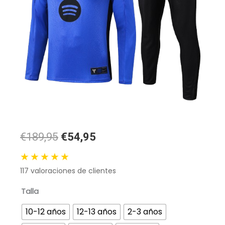
El
El
€189,95
€54,95
precio
precio
★★★★★
original
actual
117
valoraciones de clientes
era:
es:
189,95 €.
54,95 €.
Chándal
Talla
FC
10-12 años
12-13 años
2-3 años
Barcelona