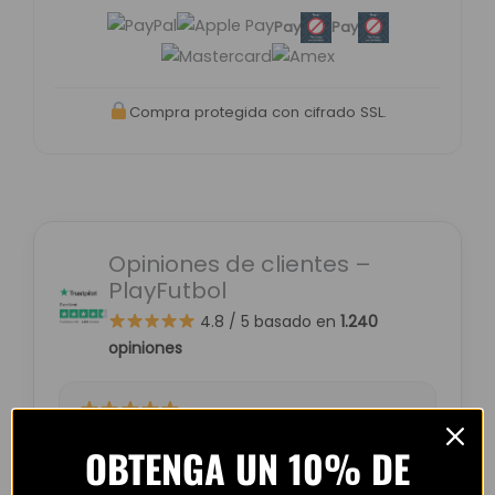
Pay
Pay
Compra protegida con cifrado SSL.
Opiniones de clientes –
PlayFutbol
4.8 / 5
basado en
1.240
opiniones
“Camiseta mejor de lo esperado. El envío
OBTENGA UN 10% DE
tardó unos días pero llegó perfecta.