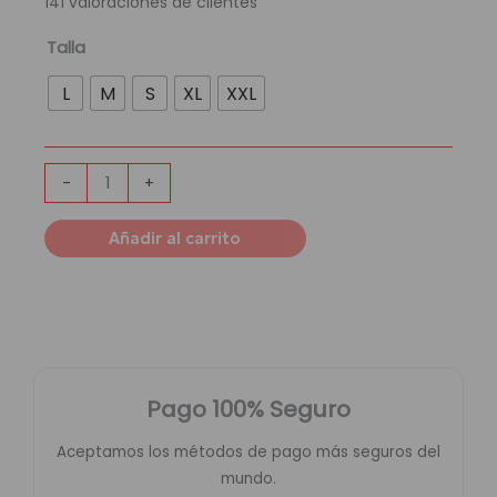
141
valoraciones de clientes
era:
es:
189,95 €.
54,95 €.
Chándal
Talla
Manchester
L
M
S
XL
XXL
City
|
Green
cantidad
-
+
Añadir al carrito
Pago 100% Seguro
Aceptamos los métodos de pago más seguros del
mundo.