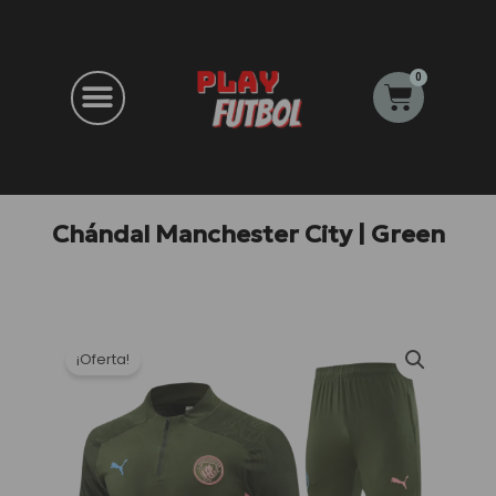
Ir
al
contenido
0
Carrito
Chándal Manchester City | Green
¡Oferta!