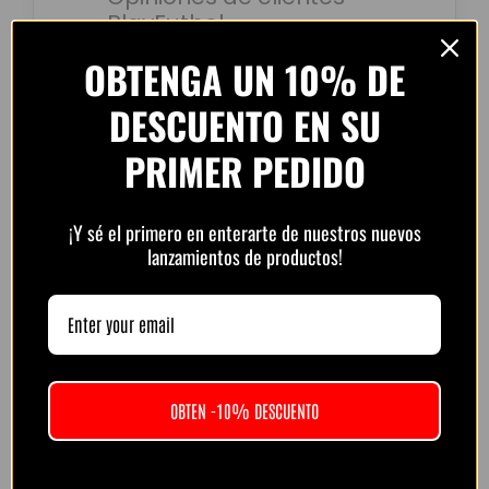
PlayFutbol
4.8 / 5
basado en
1.240
OBTENGA UN 10% DE
opiniones
DESCUENTO EN SU
PRIMER PEDIDO
“Camiseta mejor de lo esperado. El envío
tardó unos días pero llegó perfecta.
Volveré a comprar seguro.”
¡Y sé el primero en enterarte de nuestros nuevos
lanzamientos de productos!
— Laura M. (España)
“Muy buena calidad por el precio. Atención
OBTEN -10% DESCUENTO
por WhatsApp rápida y amable.
Recomendado.”
— Diego R. (Argentina)