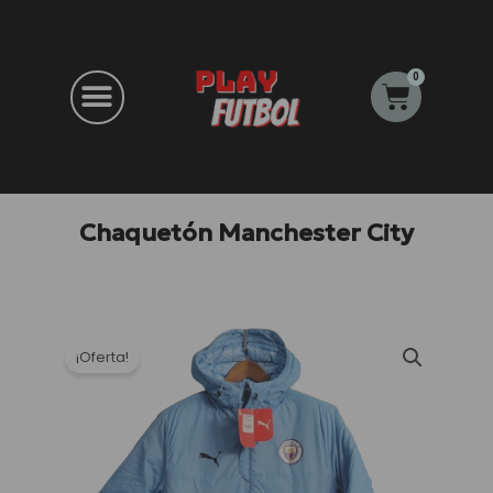
Ir
al
contenido
0
Carrito
Chaquetón Manchester City
¡Oferta!