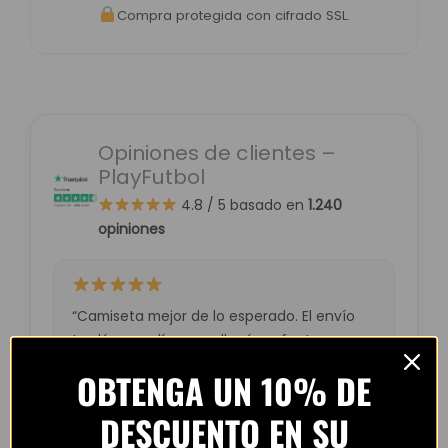
Compra protegida con cifrado SSL.
Opiniones de clientes –
PlayFutbol
4.8 / 5
basado en
1.240
opiniones
“Camiseta mejor de lo esperado. El envío
tardó unos días pero llegó perfecta.
Volveré a comprar seguro.”
OBTENGA UN 10% DE
— Laura M. (España)
DESCUENTO EN SU