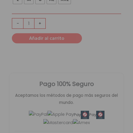
Entrenamiento
Manchester
United
cantidad
-
+
Añadir al carrito
Pago 100% Seguro
Aceptamos los métodos de pago más seguros del
mundo.
Pay
Pay