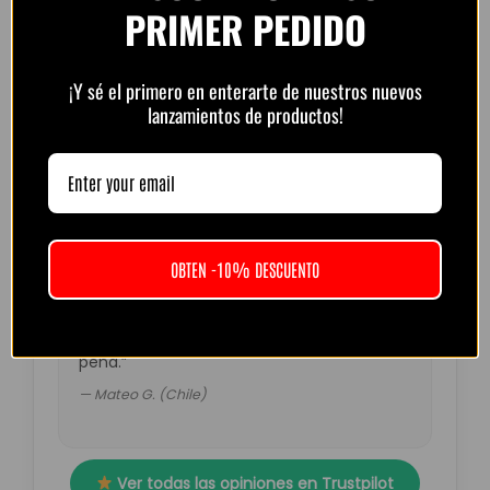
PRIMER PEDIDO
“Muy buena calidad por el precio. Atención
¡Y sé el primero en enterarte de nuestros nuevos
por WhatsApp rápida y amable.
lanzamientos de productos!
Recomendado.”
— Diego R. (Argentina)
OBTEN -10% DESCUENTO
“Pedí la del Barça retro. Muy top, colores
fuertes y detalles perfectos. El envío tardó
un poco más de lo esperado pero valió la
pena.”
— Mateo G. (Chile)
Ver todas las opiniones en Trustpilot