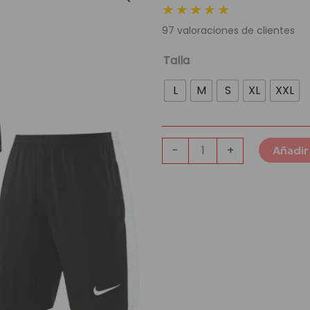
★★★★★
original
actu
97
valoraciones de clientes
era:
es:
139,95 €.
39,9
Conjunto
Talla
de
L
M
S
XL
XXL
Entrenamiento
Paris
Saint-
Germain
-
+
Añadir 
Football
Club
cantidad