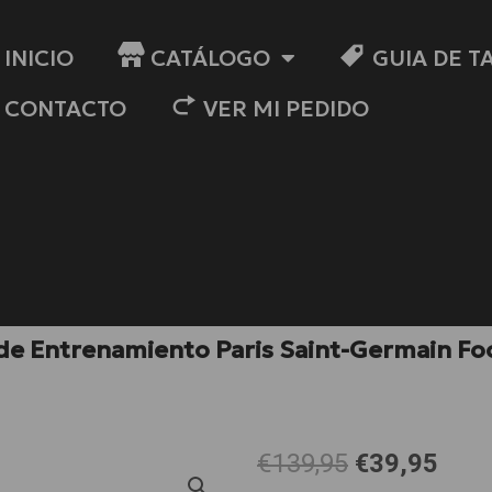
INICIO
CATÁLOGO
GUIA DE T
CONTACTO
VER MI PEDIDO
de Entrenamiento Paris Saint-Germain Foo
El
El
€139,95
€39,95
precio
prec