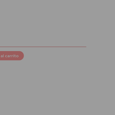
al
5 €.
al carrito