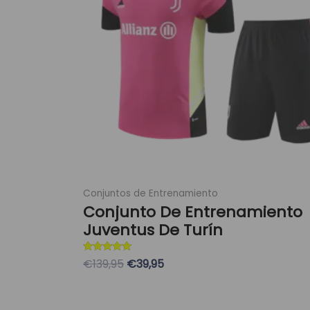
Las
opciones
se
pueden
elegir
en
la
página
de
producto
Conjuntos de Entrenamiento
Conjunto De Entrenamiento
Juventus De Turín
Valorado con
€139,95
€39,95
5
de 5
Seleccionar Opciones