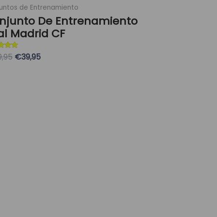
untos de Entrenamiento
njunto De Entrenamiento
al Madrid CF
ado con
9,95
€39,95
eleccionar Opciones