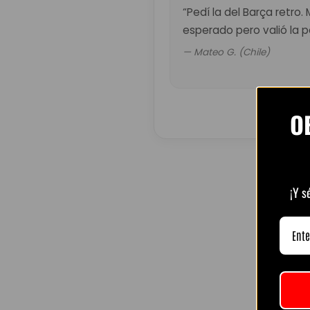
“Pedí la del Barça retro.
esperado pero valió la p
— Mateo G. (Chile)
O
¡Y s
R