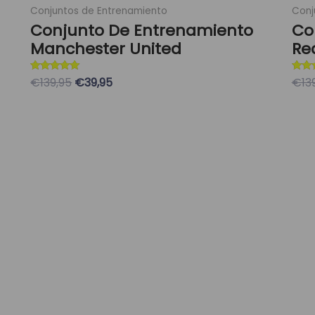
Conjuntos de Entrenamiento
Conj
Conjunto De Entrenamiento
Co
Manchester United
Re
Valorado con
Valor
€139,95
€39,95
€13
5
5
de 5
de 5
Seleccionar Opciones
S