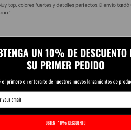
 Muy top, colores fuertes y detalles perfectos. El envío tard
ena.”
Ver todas las opiniones en Trustpilot
BTENGA UN 10% DE DESCUENTO 
SU PRIMER PEDIDO
é el primero en enterarte de nuestros nuevos lanzamientos de produ
elated Produc
OBTEN -10% DESCUENTO