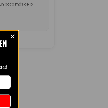
ó un poco más de lo
EN
ctos!
ts