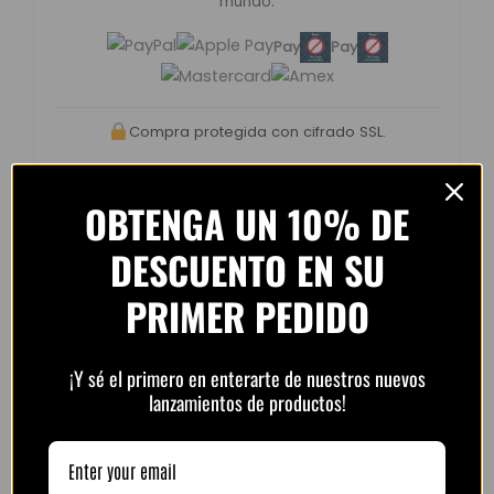
mundo.
Pay
Pay
Compra protegida con cifrado SSL.
OBTENGA UN 10% DE
DESCUENTO EN SU
Opiniones de clientes –
PRIMER PEDIDO
PlayFutbol
4.8 / 5
basado en
1.240
opiniones
¡Y sé el primero en enterarte de nuestros nuevos
lanzamientos de productos!
“Camiseta mejor de lo esperado. El envío
tardó unos días pero llegó perfecta.