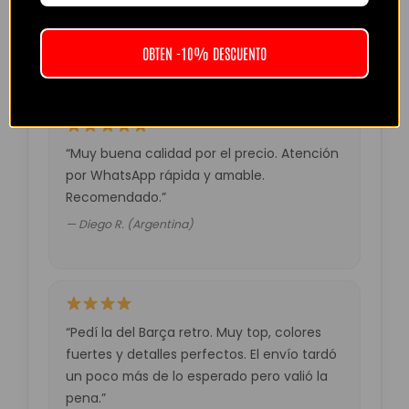
Volveré a comprar seguro.”
— Laura M. (España)
OBTEN -10% DESCUENTO
“Muy buena calidad por el precio. Atención
por WhatsApp rápida y amable.
Recomendado.”
— Diego R. (Argentina)
“Pedí la del Barça retro. Muy top, colores
fuertes y detalles perfectos. El envío tardó
un poco más de lo esperado pero valió la
pena.”