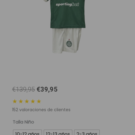
El
El
€139,95
€39,95
precio
precio
★★★★★
original
actual
152
valoraciones de clientes
era:
es:
139,95 €.
39,95 €.
Conjunto
Talla Niño
Niño
10-12 años
12-13 años
2-3 años