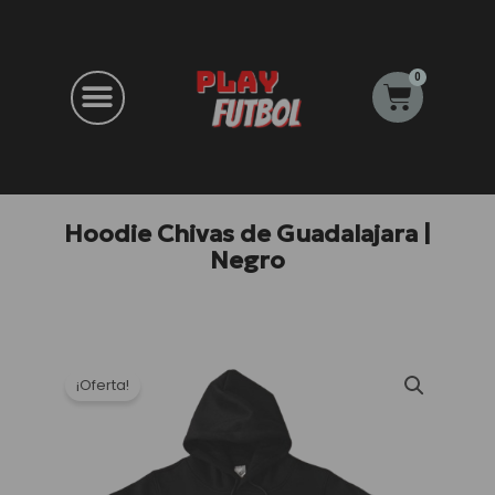
Ir
al
contenido
0
Carrito
Hoodie Chivas de Guadalajara |
Negro
¡Oferta!