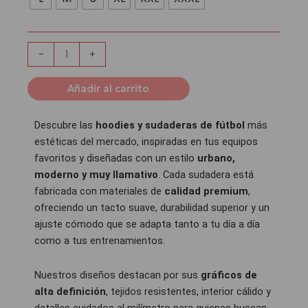
de
Guadalajara
|
Negro
-
+
cantidad
Añadir al carrito
Descubre las
hoodies y sudaderas de fútbol
más
estéticas del mercado, inspiradas en tus equipos
favoritos y diseñadas con un estilo
urbano,
moderno y muy llamativo
. Cada sudadera está
fabricada con materiales de
calidad premium
,
ofreciendo un tacto suave, durabilidad superior y un
ajuste cómodo que se adapta tanto a tu día a día
como a tus entrenamientos.
Nuestros diseños destacan por sus
gráficos de
alta definición
, tejidos resistentes, interior cálido y
detalles cuidados al milímetro para quienes buscan