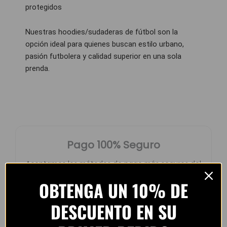
protegidos
Nuestras hoodies/sudaderas de fútbol son la
opción ideal para quienes buscan estilo urbano,
pasión futbolera y calidad superior en una sola
prenda.
Pago 100% Seguro
Aceptamos los métodos de pago más seguros del
mundo.
OBTENGA UN 10% DE
Pay
Pay
DESCUENTO EN SU