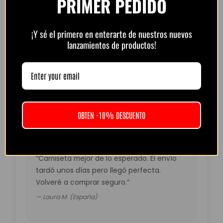
PRIMER PEDIDO
Compra protegida con cifrado SSL.
¡Y sé el primero en enterarte de nuestros nuevos
lanzamientos de productos!
Opiniones de clientes –
PlayFutbol
4.8 / 5
basado en
1.240
OBTEN -10% DESCUENTO
opiniones
“Camiseta mejor de lo esperado. El envío
tardó unos días pero llegó perfecta.
Volveré a comprar seguro.”
— Laura M. (España)