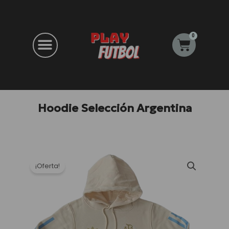
Ir
al
contenido
0
Carrito
Hoodie Selección Argentina
¡Oferta!