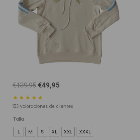
El
El
€139,95
€49,95
precio
precio
★★★★★
original
actual
153
valoraciones de clientes
era:
es:
139,95 €.
49,95 €.
Hoodie
Talla
Selección
L
M
S
XL
XXL
XXXL
Argentina