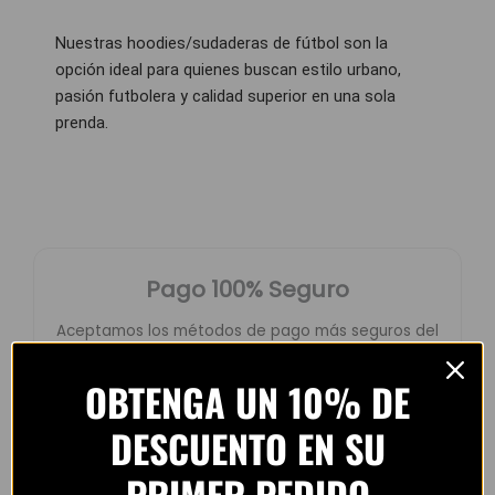
Nuestras hoodies/sudaderas de fútbol son la
opción ideal para quienes buscan estilo urbano,
pasión futbolera y calidad superior en una sola
prenda.
Pago 100% Seguro
Aceptamos los métodos de pago más seguros del
mundo.
OBTENGA UN 10% DE
Pay
Pay
DESCUENTO EN SU
PRIMER PEDIDO
Compra protegida con cifrado SSL.