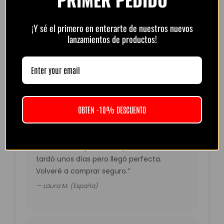
¡Y sé el primero en enterarte de nuestros nuevos
lanzamientos de productos!
Opiniones de clientes –
PlayFutbol
4.8 / 5
basado en
1.240
opiniones
OBTEN -10% DESCUENTO
“Camiseta mejor de lo esperado. El envío
tardó unos días pero llegó perfecta.
Volveré a comprar seguro.”
— Laura M. (España)