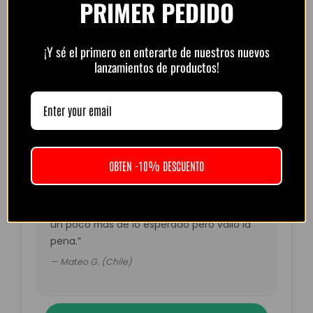
PRIMER PEDIDO
¡Y sé el primero en enterarte de nuestros nuevos
“Muy buena calidad por el precio. Atención
lanzamientos de productos!
por WhatsApp rápida y amable.
Recomendado.”
— Diego R. (Argentina)
OBTEN -10% DESCUENTO
“Pedí la del Barça retro. Muy top, colores
fuertes y detalles perfectos. El envío tardó
un poco más de lo esperado pero valió la
pena.”
— Mateo G. (Chile)