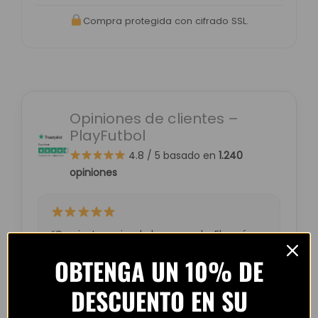
Compra protegida con cifrado SSL.
Opiniones de clientes –
PlayFutbol
4.8 / 5
basado en
1.240
opiniones
“Camiseta mejor de lo esperado. El envío
tardó unos días pero llegó perfecta.
OBTENGA UN 10% DE
Volveré a comprar seguro.”
DESCUENTO EN SU
— Laura M. (España)