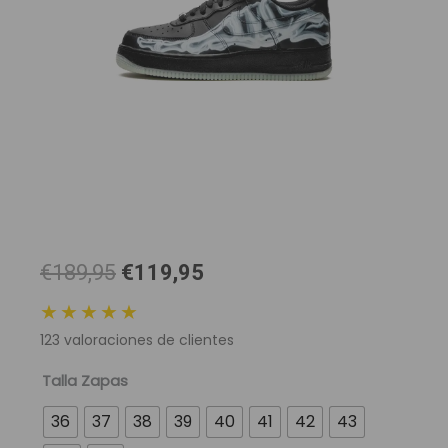
El
El
€189,95
€119,95
precio
precio
★★★★★
original
actual
123
valoraciones de clientes
era:
es:
189,95 €.
119,95 €.
Nike
Talla Zapas
Air
36
37
38
39
40
41
42
43
Force