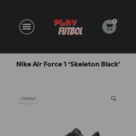
Ir
al
contenido
0
Carrito
Nike Air Force 1 ‘Skeleton Black’
¡Oferta!