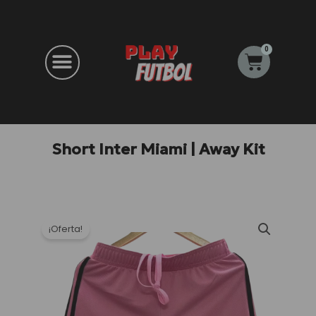
Ir
al
contenido
0
Carrito
Short Inter Miami | Away Kit
¡Oferta!