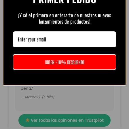
“Muy buena calidad por el precio. Atención
¡Y sé el primero en enterarte de nuestros nuevos
por WhatsApp rápida y amable.
lanzamientos de productos!
Recomendado.”
— Diego R. (Argentina)
OBTEN -10% DESCUENTO
“Pedí la del Barça retro. Muy top, colores
fuertes y detalles perfectos. El envío tardó
un poco más de lo esperado pero valió la
pena.”
— Mateo G. (Chile)
Ver todas las opiniones en Trustpilot