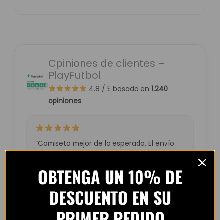
Opiniones de clientes –
PlayFutbol
4.8 / 5
basado en
1.240
opiniones
“Camiseta mejor de lo esperado. El envío
tardó unos días pero llegó perfecta.
Volveré a comprar seguro.”
OBTENGA UN 10% DE
— Laura M. (España)
DESCUENTO EN SU
PRIMER PEDIDO