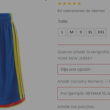
★★★★★
original
actua
84
valoraciones de clientes
era:
es:
79,95 €.
22,95
Short
Talla
Selección
L
M
S
XL
XXL
Colombia
|
Mundial
Quieres añadir la serigrafi
2026
YORK NEW JERSEY
cantidad
Añadir Dorsal y Número:
(+
Añade tus parches: