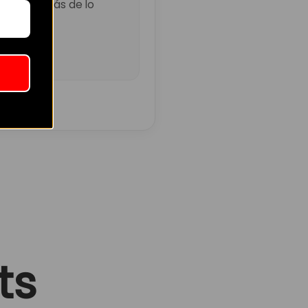
ó un poco más de lo
ts