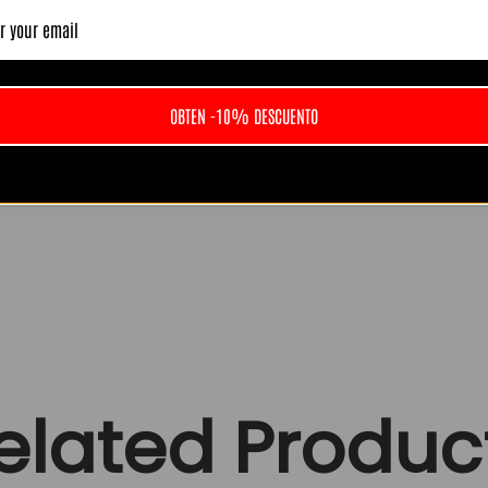
 Muy top, colores fuertes y detalles perfectos. El envío tard
ena.”
OBTEN -10% DESCUENTO
Ver todas las opiniones en Trustpilot
elated Produc