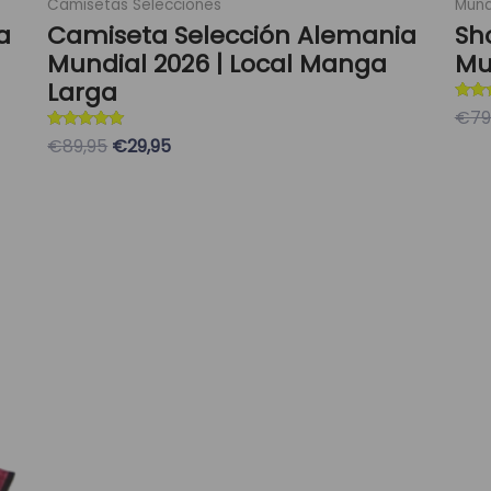
Camisetas Selecciones
Mund
a
Camiseta Selección Alemania
Sh
Mundial 2026 | Local Manga
Mu
Larga
Valor
€79
5
Valorado con
de 5
€89,95
€29,95
S
5
de 5
Seleccionar Opciones