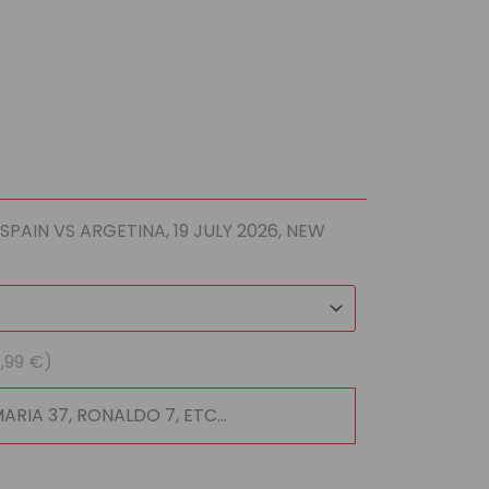
l
 €.
a SPAIN VS ARGETINA, 19 JULY 2026, NEW
1,99 €)