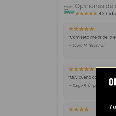
Opiniones de 
4.8 / 5
b
“Camiseta mejor de lo es
— Laura M. (España)
“Muy buena calidad por 
O
— Diego R. (Argentina)
¡Y s