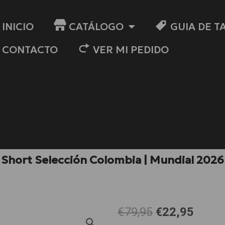
INICIO
CATÁLOGO
GUIA DE T
CONTACTO
VER MI PEDIDO
Short Selección Colombia | Mundial 2026
El
El
€79,95
€22,95
precio
preci