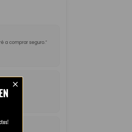
eré a comprar seguro.”
ndado.”
EN
ctos!