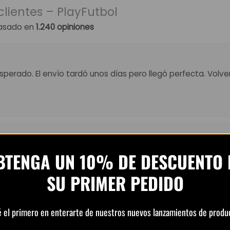
clientes – PlayFutbol
asado en
1.240 opiniones
perado. El envío tardó unos días pero llegó perfecta. Volv
el precio. Atención por WhatsApp rápida y amable. Recome
BTENGA UN 10% DE DESCUENTO 
SU PRIMER PEDIDO
é el primero en enterarte de nuestros nuevos lanzamientos de produ