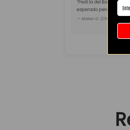
“Pedí la del Barça retro.
esperado pero valió la p
— Mateo G. (Chile)
R