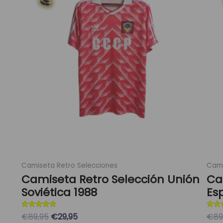
era:
es:
múltiples
89,95 €.
29,95 €.
variantes.
Las
opciones
se
pueden
elegir
en
la
página
de
producto
Camiseta Retro Selecciones
Cami
Camiseta Retro Selección Unión
Ca
Soviética 1988
Es
Valorado con
Valor
€89,95
€29,95
€89
5
5