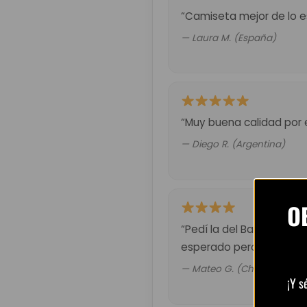
“Camiseta mejor de lo es
— Laura M. (España)
“Muy buena calidad por 
— Diego R. (Argentina)
O
“Pedí la del Barça retro.
esperado pero valió la p
— Mateo G. (Chile)
¡Y s