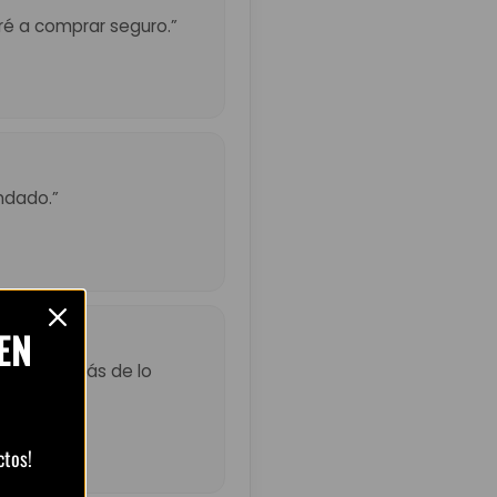
eré a comprar seguro.”
ndado.”
EN
ó un poco más de lo
ctos!