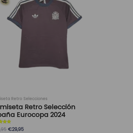
era:
es:
múltiples
89,95 €.
29,95 €.
variantes.
Las
opciones
se
pueden
elegir
en
la
página
de
producto
seta Retro Selecciones
miseta Retro Selección
paña Eurocopa 2024
ado con
,95
€29,95