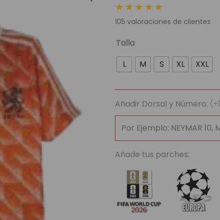
★★★★★
original
actua
105
valoraciones de clientes
era:
es:
89,95 €.
29,95
Camiseta
Talla
Retro
L
M
S
XL
XXL
Selección
Paises
Bajos
Añadir Dorsal y Número:
(+
1988
|
Local
cantidad
Añade tus parches: