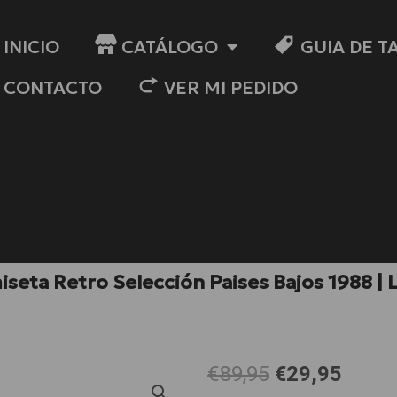
INICIO
CATÁLOGO
GUIA DE T
CONTACTO
VER MI PEDIDO
seta Retro Selección Paises Bajos 1988 | 
El
El
€89,95
€29,95
precio
preci