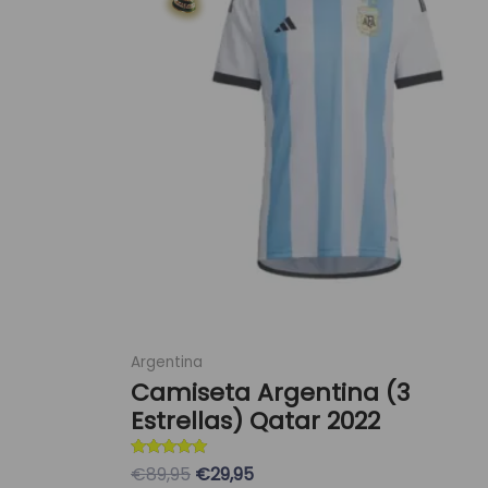
era:
es:
múltiples
89,95 €.
29,95 €.
variantes.
Las
opciones
se
pueden
elegir
en
la
página
de
producto
Argentina
Camiseta Argentina (3
Estrellas) Qatar 2022
Valorado con
€89,95
€29,95
5