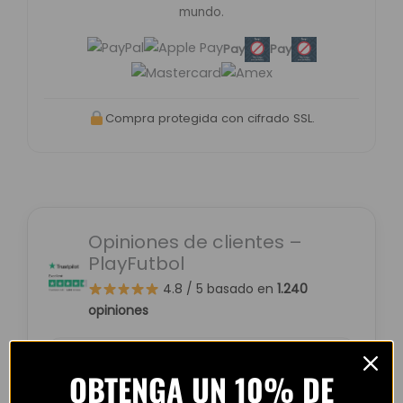
mundo.
Pay
Pay
Compra protegida con cifrado SSL.
Opiniones de clientes –
PlayFutbol
4.8 / 5
basado en
1.240
opiniones
OBTENGA UN 10% DE
“Camiseta mejor de lo esperado. El envío