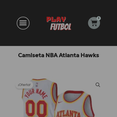
Ir
al
contenido
0
Carrito
Camiseta NBA Atlanta Hawks
¡Oferta!