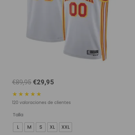
El
El
€89,95
€29,95
precio
precio
★★★★★
original
actual
120
valoraciones de clientes
era:
es:
89,95 €.
29,95 €.
Camiseta
Talla
NBA
L
M
S
XL
XXL
Atlanta