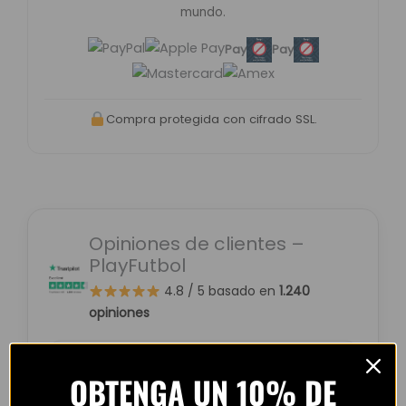
mundo.
Pay
Pay
Compra protegida con cifrado SSL.
Opiniones de clientes –
PlayFutbol
4.8 / 5
basado en
1.240
opiniones
OBTENGA UN 10% DE
“Camiseta mejor de lo esperado. El envío