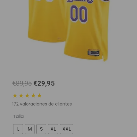
El
El
€89,95
€29,95
precio
precio
★★★★★
original
actual
172
valoraciones de clientes
era:
es:
89,95 €.
29,95 €.
Camiseta
Talla
NBA
L
M
S
XL
XXL
Los