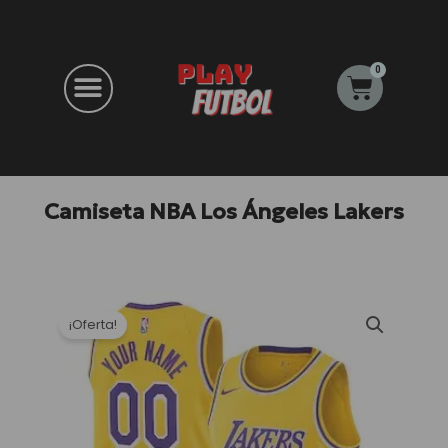
Ir
al
contenido
0
Carrito
Camiseta NBA Los Ángeles Lakers
¡Oferta!