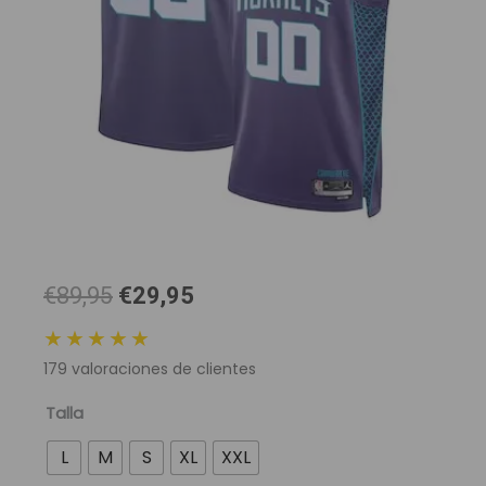
El
El
€89,95
€29,95
precio
precio
★★★★★
original
actual
179
valoraciones de clientes
era:
es:
89,95 €.
29,95 €.
Camiseta
Talla
NBA
L
M
S
XL
XXL
Charlotte