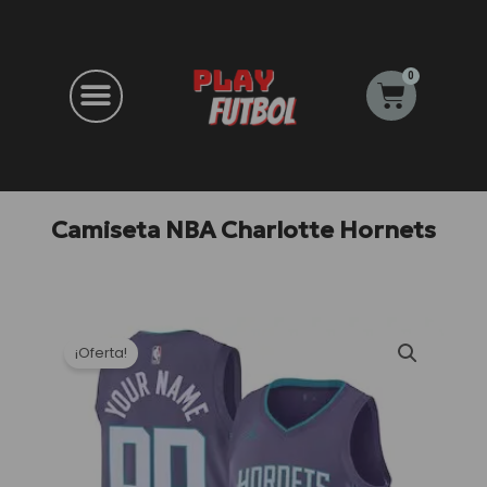
Ir
al
contenido
0
Carrito
Camiseta NBA Charlotte Hornets
¡Oferta!