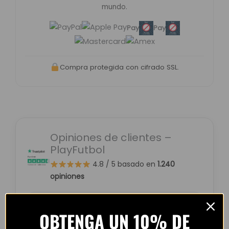
mundo.
Pay
Pay
Compra protegida con cifrado SSL.
Opiniones de clientes –
PlayFutbol
4.8 / 5
basado en
1.240
opiniones
OBTENGA UN 10% DE
“Camiseta mejor de lo esperado. El envío