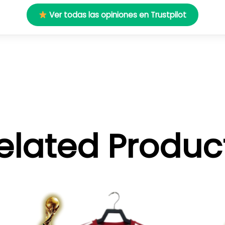
Ver todas las opiniones en Trustpilot
elated Produc
El
El
Este
precio
precio
producto
original
actual
tiene