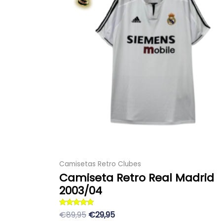
era:
es:
múltiples
89,95 €.
29,95 €.
variantes.
Las
opciones
se
pueden
elegir
en
la
página
de
producto
Camisetas Retro Clubes
Camiseta Retro Real Madrid
2003/04
Valorado con
€89,95
€29,95
5