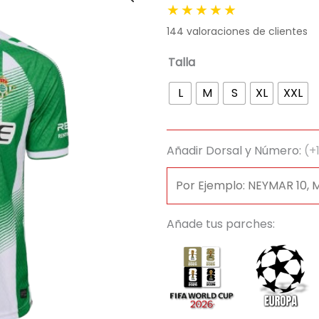
★★★★★
original
actua
144
valoraciones de clientes
era:
es:
89,95 €.
29,95
Camiseta
Talla
Real
L
M
S
XL
XXL
Betis
Balompié
2026/27
Añadir Dorsal y Número:
(+
cantidad
Añade tus parches: