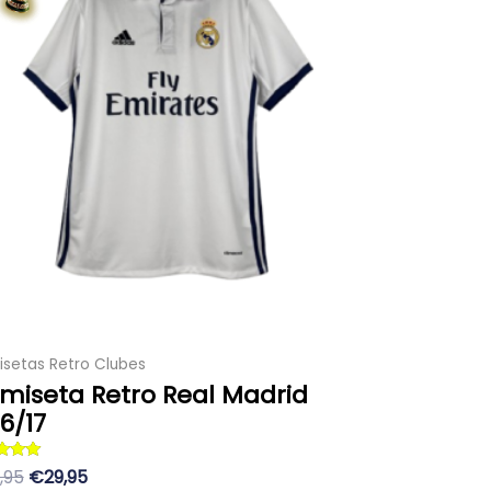
era:
es:
múltiples
89,95 €.
29,95 €.
variantes.
Las
opciones
se
pueden
elegir
en
la
página
de
producto
setas Retro Clubes
miseta Retro Real Madrid
6/17
ado con
,95
€29,95