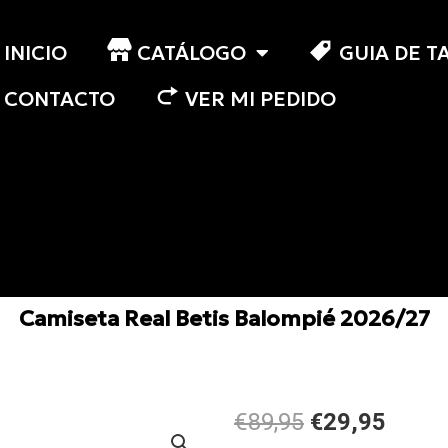
INICIO
CATÁLOGO
GUIA DE T
CONTACTO
VER MI PEDIDO
Camiseta Real Betis Balompié 2026/27
El
El
€89,95
€29,95
precio
preci