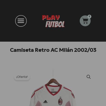
Ir
al
contenido
0
Carrito
Camiseta Retro AC Milán 2002/03
¡Oferta!