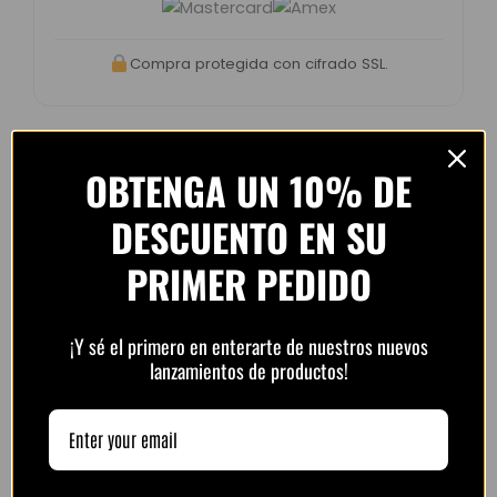
Compra protegida con cifrado SSL.
OBTENGA UN 10% DE
Opiniones de clientes –
DESCUENTO EN SU
PlayFutbol
PRIMER PEDIDO
4.8 / 5
basado en
1.240
opiniones
¡Y sé el primero en enterarte de nuestros nuevos
lanzamientos de productos!
“Camiseta mejor de lo esperado. El envío
tardó unos días pero llegó perfecta.
Volveré a comprar seguro.”
— Laura M. (España)