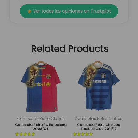
Ver todas las opiniones en Trustpilot
Related Products
El
El
El
El
Este
Este
precio
precio
precio
precio
producto
producto
original
actual
original
actual
tiene
tiene
era:
es:
era:
es:
múltiples
múltiples
89,95 €.
29,95 €.
89,95 €.
29,95 €.
variantes.
variantes.
Las
Las
opciones
opciones
se
se
Camisetas Retro Clubes
Camisetas Retro Clubes
pueden
pueden
Camiseta Retro FC Barcelona
Camiseta Retro Chelsea
2008/09
Football Club 2011/12
elegir
elegir