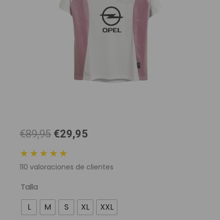
El
El
€89,95
€29,95
precio
precio
★★★★★
original
actual
110
valoraciones de clientes
era:
es:
89,95 €.
29,95 €.
Camiseta
Talla
Retro
L
M
S
XL
XXL
AC