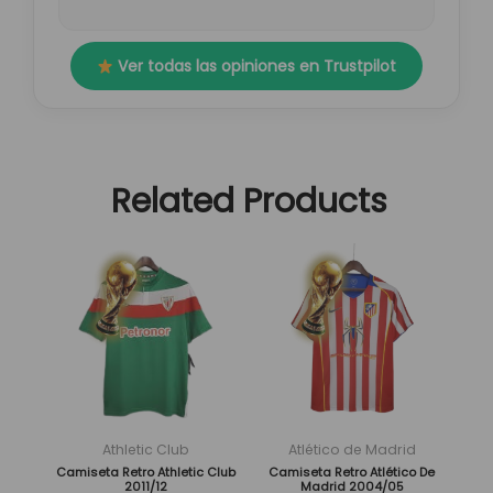
Ver todas las opiniones en Trustpilot
Related Products
El
El
El
El
Este
Este
precio
precio
precio
precio
producto
producto
original
actual
original
actual
tiene
tiene
era:
es:
era:
es:
múltiples
múltiples
89,95 €.
29,95 €.
89,95 €.
29,95 €.
variantes.
variantes.
Las
Las
opciones
opciones
se
se
Athletic Club
Atlético de Madrid
pueden
pueden
Camiseta Retro Athletic Club
Camiseta Retro Atlético De
2011/12
Madrid 2004/05