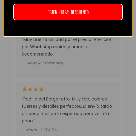
— Laura M. (España)
OBTEN -10% DESCUENTO
“Muy buena calidad por el precio. Atención
por WhatsApp rápida y amable.
Recomendado.”
— Diego R. (Argentina)
“Pedí la del Barça retro. Muy top, colores
fuertes y detalles perfectos. El envío tardó
un poco más de lo esperado pero valió la
pena.”
— Mateo G. (Chile)