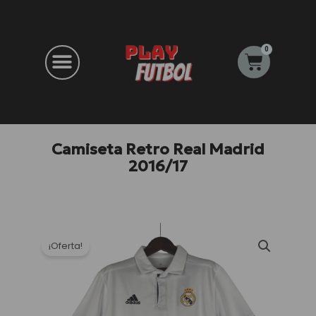
Ir
al
contenido
0
Carrito
Camiseta Retro Real Madrid
2016/17
¡Oferta!