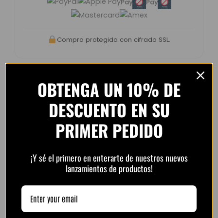
Pay
Pay
Compra protegida con cifrado SSL.
OBTENGA UN 10% DE
DESCUENTO EN SU
Opiniones de clientes –
PlayFutbol
PRIMER PEDIDO
4.8 / 5
basado en
1.240
opiniones
¡Y sé el primero en enterarte de nuestros nuevos
lanzamientos de productos!
“Camiseta mejor de lo esperado. El envío
tardó unos días pero llegó perfecta.
Volveré a comprar seguro.”