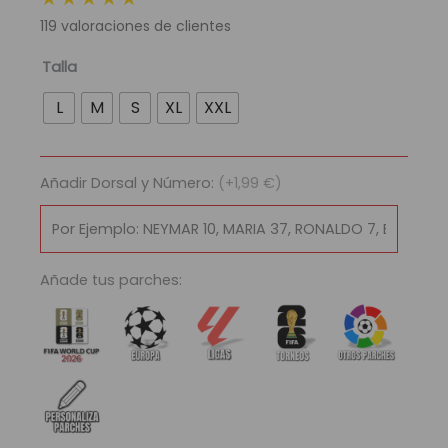
original
actual
119
valoraciones de clientes
era:
es:
89,95 €.
29,95 €.
Camiseta
Talla
Retro
L
M
S
XL
XXL
Arsenal
Football
Club
Añadir Dorsal y Número:
(+1,99 €)
2023/24
cantidad
Añade tus parches: