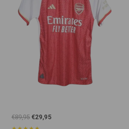
El
El
€89,95
€29,95
precio
precio
★★★★★