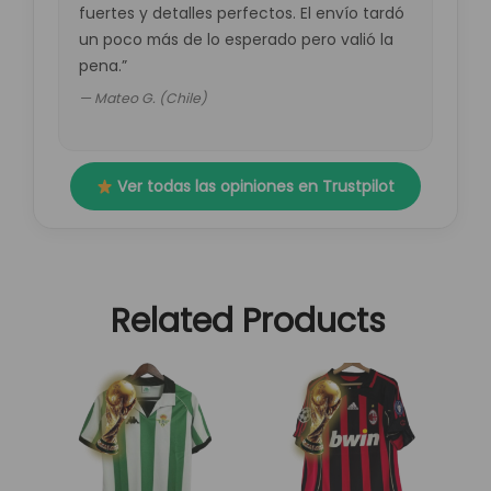
fuertes y detalles perfectos. El envío tardó
un poco más de lo esperado pero valió la
pena.”
— Mateo G. (Chile)
Ver todas las opiniones en Trustpilot
Related Products
El
El
El
El
Este
Este
precio
precio
precio
precio
producto
producto
original
actual
original
actual
tiene
tiene
era:
es:
era:
es:
múltiples
múltiples
89,95 €.
29,95 €.
89,95 €.
29,95 €.
variantes.
variantes.