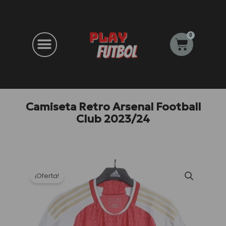
Ir
al
contenido
0
Carrito
Camiseta Retro Arsenal Football
Club 2023/24
¡Oferta!