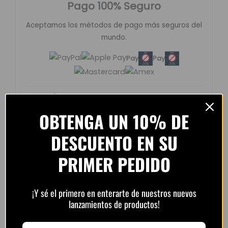
Pago 100% Seguro
Aceptamos los métodos de pago más seguros del
mundo.
Pay
Pay
Compra protegida con cifrado SSL.
OBTENGA UN 10% DE
DESCUENTO EN SU
PRIMER PEDIDO
Opiniones de clientes –
PlayFutbol
¡Y sé el primero en enterarte de nuestros nuevos
4.8 / 5
basado en
1.240
lanzamientos de productos!
opiniones