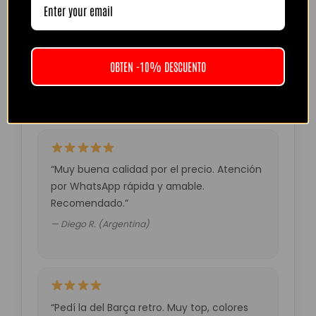
“Camiseta mejor de lo esperado. El envío
tardó unos días pero llegó perfecta.
Volveré a comprar seguro.”
OBTEN -10% DESCUENTO
— Laura M. (España)
“Muy buena calidad por el precio. Atención
por WhatsApp rápida y amable.
Recomendado.”
— Diego R. (Argentina)
“Pedí la del Barça retro. Muy top, colores