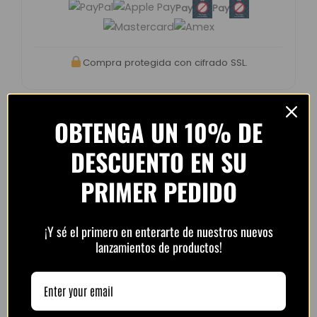
Pay
Pay
Compra protegida con cifrado SSL.
OBTENGA UN 10% DE
DESCUENTO EN SU
Opiniones de clientes –
PlayFutbol
PRIMER PEDIDO
4.8 / 5
basado en
1.240
opiniones
¡Y sé el primero en enterarte de nuestros nuevos
lanzamientos de productos!
“Camiseta mejor de lo esperado. El envío
tardó unos días pero llegó perfecta.
Volveré a comprar seguro.”