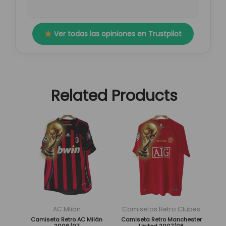
Ver todas las opiniones en Trustpilot
Related Products
El
El
El
El
Este
Este
precio
precio
precio
precio
producto
producto
original
actual
original
actual
tiene
tiene
era:
es:
era:
es:
múltiples
múltiples
89,95 €.
29,95 €.
89,95 €.
29,95 €.
variantes.
variantes.
Las
Las
opciones
opciones
se
se
AC Mlián
Camisetas Retro Clubes
pueden
pueden
Camiseta Retro AC Milán
Camiseta Retro Manchester