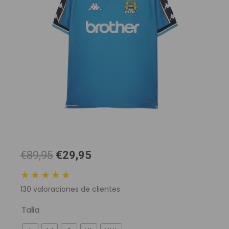
El
El
€89,95
€29,95
precio
precio
★★★★★
original
actual
130
valoraciones de clientes
era:
es:
89,95 €.
29,95 €.
Camiseta
Talla
Retro