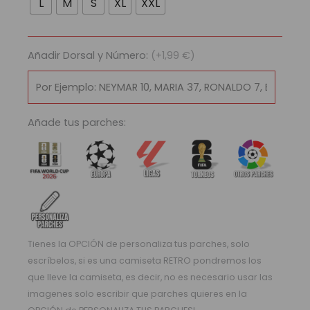
L
M
S
XL
XXL
Manchester
City
1997/98
Añadir Dorsal y Número:
(+1,99 €)
cantidad
Añade tus parches:
Tienes la OPCIÓN de personaliza tus parches, solo
escríbelos, si es una camiseta RETRO pondremos los
que lleve la camiseta, es decir, no es necesario usar las
imagenes solo escribir que parches quieres en la