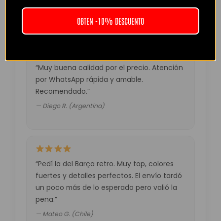
— Laura M. (España)
OBTEN -10% DESCUENTO
“Muy buena calidad por el precio. Atención
por WhatsApp rápida y amable.
Recomendado.”
— Diego R. (Argentina)
“Pedí la del Barça retro. Muy top, colores
fuertes y detalles perfectos. El envío tardó
un poco más de lo esperado pero valió la
pena.”
— Mateo G. (Chile)